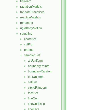
Pstream
►
radiationModels
►
randomProcesses
►
reactionModels
►
renumber
►
rigidBodyMotion
►
sampling
▼
coordSet
►
cutPlot
►
probes
►
sampledSet
▼
arcUniform
►
boundaryPoints
►
boundaryRandom
►
boxUniform
►
cellSet
►
circleRandom
►
faceSet
►
lineCell
►
lineCellFace
►
lineFace
►