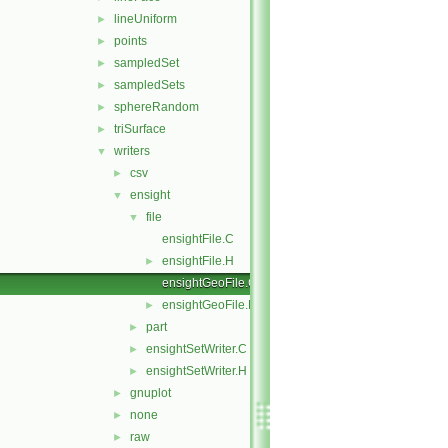
lineUniform
►
points
►
sampledSet
►
sampledSets
►
sphereRandom
►
triSurface
►
writers
▼
csv
►
ensight
▼
file
▼
ensightFile.C
ensightFile.H
►
ensightGeoFile.C
ensightGeoFile.H
►
part
►
ensightSetWriter.C
►
ensightSetWriter.H
►
gnuplot
►
none
►
raw
►