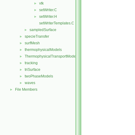
vtk
►
setWriter.C
►
setWriter.H
►
setWriterTemplates.C
sampledSurface
►
specieTransfer
►
surfMesh
►
thermophysicalModels
►
ThermophysicalTransportModels
►
tracking
►
triSurface
►
twoPhaseModels
►
waves
►
File Members
►