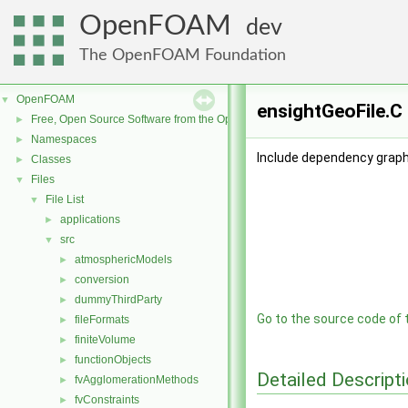
OpenFOAM
dev
The OpenFOAM Foundation
OpenFOAM
▼
ensightGeoFile.C 
Free, Open Source Software from the OpenFOAM Foundation
►
Namespaces
►
Include dependency graph 
Classes
►
Files
▼
File List
▼
applications
►
src
▼
atmosphericModels
►
conversion
►
dummyThirdParty
►
Go to the source code of th
fileFormats
►
finiteVolume
►
functionObjects
►
Detailed Descript
fvAgglomerationMethods
►
fvConstraints
►