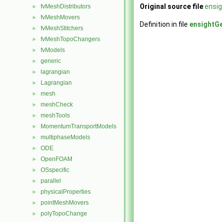
Original source file
ensig
fvMeshDistributors
►
fvMeshMovers
►
Definition in file
ensightGe
fvMeshStitchers
►
fvMeshTopoChangers
►
fvModels
►
generic
►
lagrangian
►
Lagrangian
►
mesh
►
meshCheck
►
meshTools
►
MomentumTransportModels
►
multiphaseModels
►
ODE
►
OpenFOAM
►
OSspecific
►
parallel
►
physicalProperties
►
pointMeshMovers
►
polyTopoChange
►