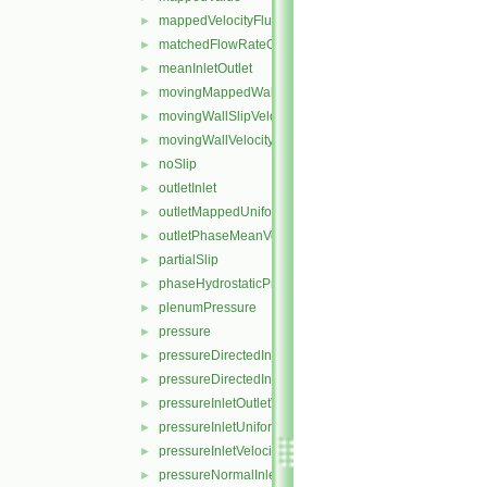
mappedVelocityFlux
►
matchedFlowRateOutletVelocity
►
meanInletOutlet
►
movingMappedWallVelocity
►
movingWallSlipVelocity
►
movingWallVelocity
►
noSlip
►
outletInlet
►
outletMappedUniformInlet
►
outletPhaseMeanVelocity
►
partialSlip
►
phaseHydrostaticPressure
►
plenumPressure
►
pressure
►
pressureDirectedInletOutletVelocity
►
pressureDirectedInletVelocity
►
pressureInletOutletVelocity
►
pressureInletUniformVelocity
►
pressureInletVelocity
►
pressureNormalInletOutletVelocity
►