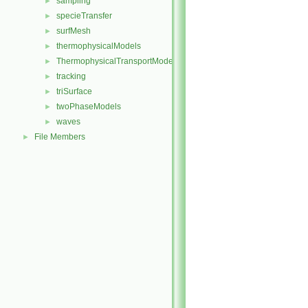
sampling
►
specieTransfer
►
surfMesh
►
thermophysicalModels
►
ThermophysicalTransportModels
►
tracking
►
triSurface
►
twoPhaseModels
►
waves
►
File Members
►