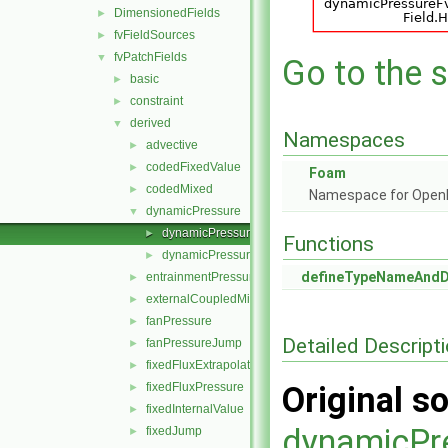
DimensionedFields
►
fvFieldSources
►
fvPatchFields
▼
Go to the s
basic
►
constraint
►
derived
▼
Namespaces
advective
►
codedFixedValue
►
Foam
codedMixed
►
Namespace for Ope
dynamicPressure
▼
dynamicPressureFvPatchScalarField.C
►
Functions
dynamicPressureFvPatchScalarField.H
►
defineTypeNameAnd
entrainmentPressure
►
externalCoupledMixed
►
fanPressure
►
Detailed Descript
fanPressureJump
►
fixedFluxExtrapolatedPressure
►
fixedFluxPressure
Original so
►
fixedInternalValue
►
dynamicPr
fixedJump
►