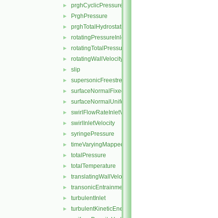
prghCyclicPressure
►
PrghPressure
►
prghTotalHydrostaticPressure
►
rotatingPressureInletOutletVelocity
►
rotatingTotalPressure
►
rotatingWallVelocity
►
slip
►
supersonicFreestream
►
surfaceNormalFixedValue
►
surfaceNormalUniformFixedValue
►
swirlFlowRateInletVelocity
►
swirlInletVelocity
►
syringePressure
►
timeVaryingMappedFixedValue
►
totalPressure
►
totalTemperature
►
translatingWallVelocity
►
transonicEntrainmentPressure
►
turbulentInlet
►
turbulentKineticEnergy
►