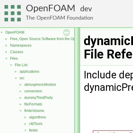
OpenFOAM
dev
The OpenFOAM Foundation
OpenFOAM
▼
dynamicP
Free, Open Source Software from the OpenFOAM Foundation
►
Namespaces
►
File Ref
Classes
►
Files
▼
File List
▼
Include de
applications
►
src
▼
dynamicPre
atmosphericModels
►
conversion
►
dummyThirdParty
►
fileFormats
►
finiteVolume
▼
algorithms
►
cfdTools
►
fields
▼