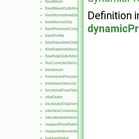
fixedMean
►
fixedMeanOutletInlet
►
Definition i
fixedNormalInletOutletVelocity
►
fixedNormalSlip
►
dynamicPr
fixedPressureCompressibleDensity
►
fixedProfile
►
fixedValueInletOutlet
►
flowRateInletVelocity
►
flowRateOutletVelocity
►
fluxCorrectedVelocity
►
freestream
►
freestreamPressure
►
freestreamVelocity
►
functionalFixedValue
►
inletOutlet
►
inletOutletTotalTemperature
►
interfaceCompression
►
interstitialInletVelocity
►
mappedFlowRateVelocity
►
mappedInternalValue
►
mappedValue
►