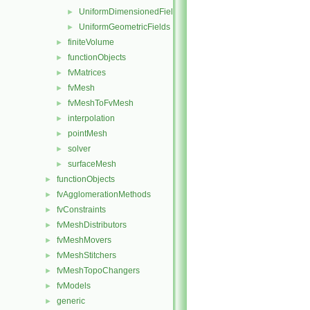
UniformDimensionedFields
►
UniformGeometricFields
►
finiteVolume
►
functionObjects
►
fvMatrices
►
fvMesh
►
fvMeshToFvMesh
►
interpolation
►
pointMesh
►
solver
►
surfaceMesh
►
functionObjects
►
fvAgglomerationMethods
►
fvConstraints
►
fvMeshDistributors
►
fvMeshMovers
►
fvMeshStitchers
►
fvMeshTopoChangers
►
fvModels
►
generic
►