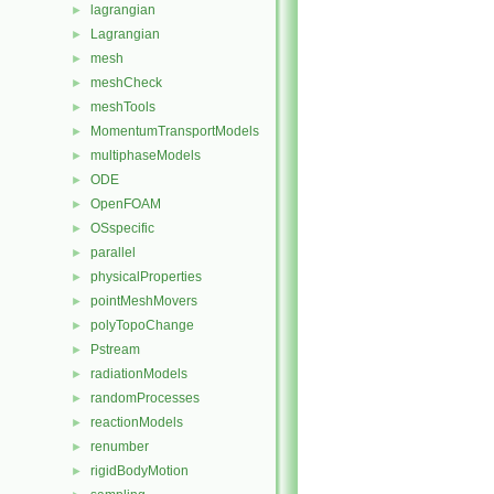
lagrangian
►
Lagrangian
►
mesh
►
meshCheck
►
meshTools
►
MomentumTransportModels
►
multiphaseModels
►
ODE
►
OpenFOAM
►
OSspecific
►
parallel
►
physicalProperties
►
pointMeshMovers
►
polyTopoChange
►
Pstream
►
radiationModels
►
randomProcesses
►
reactionModels
►
renumber
►
rigidBodyMotion
►