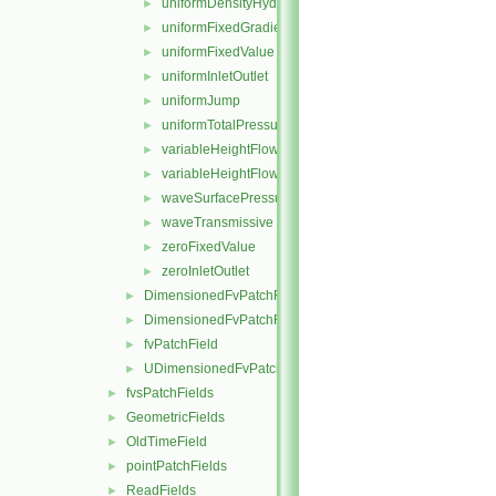
uniformDensityHydrostaticPressure
►
uniformFixedGradient
►
uniformFixedValue
►
uniformInletOutlet
►
uniformJump
►
uniformTotalPressure
►
variableHeightFlowRate
►
variableHeightFlowRateInletVelocity
►
waveSurfacePressure
►
waveTransmissive
►
zeroFixedValue
►
zeroInletOutlet
►
DimensionedFvPatchFieldFunctions
►
DimensionedFvPatchFields
►
fvPatchField
►
UDimensionedFvPatchFields
►
fvsPatchFields
►
GeometricFields
►
OldTimeField
►
pointPatchFields
►
ReadFields
►