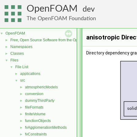
OpenFOAM
dev
The OpenFOAM Foundation
OpenFOAM
▼
anisotropic Dire
Free, Open Source Software from the OpenFOAM Foundation
►
Namespaces
►
Directory dependency grap
Classes
►
Files
▼
File List
▼
applications
►
src
▼
atmosphericModels
►
conversion
►
dummyThirdParty
►
fileFormats
►
finiteVolume
►
functionObjects
►
fvAgglomerationMethods
►
fvConstraints
►