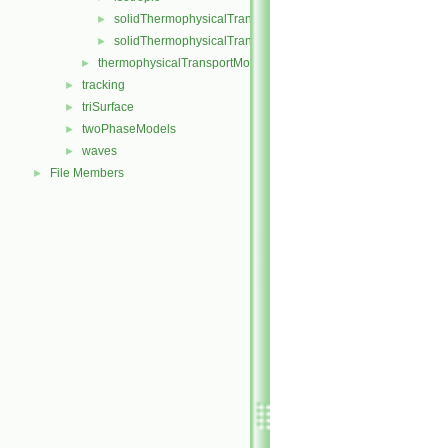
solidThermophysicalTransportModel
►
solidThermophysicalTransportModels.C
►
thermophysicalTransportModel
►
tracking
►
triSurface
►
twoPhaseModels
►
waves
►
File Members
►