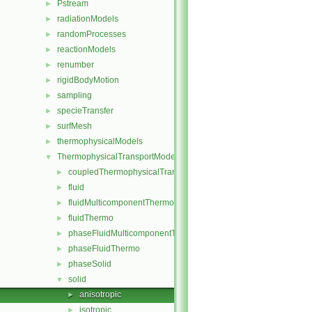
Pstream
►
radiationModels
►
randomProcesses
►
reactionModels
►
renumber
►
rigidBodyMotion
►
sampling
►
specieTransfer
►
surfMesh
►
thermophysicalModels
►
ThermophysicalTransportModels
▼
coupledThermophysicalTransportModels
►
fluid
►
fluidMulticomponentThermo
►
fluidThermo
►
phaseFluidMulticomponentThermo
►
phaseFluidThermo
►
phaseSolid
►
solid
▼
anisotropic
►
isotropic
►