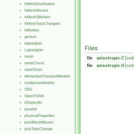
fvMeshDistributors
►
fvMeshMovers
►
fvMeshStitchers
►
fvMeshTopoChangers
►
fvModels
►
generic
►
lagrangian
►
Files
Lagrangian
►
mesh
►
file
anisotropic.C
[cod
meshCheck
►
file
anisotropic.H
[cod
meshTools
►
MomentumTransportModels
►
multiphaseModels
►
ODE
►
OpenFOAM
►
OSspecific
►
parallel
►
physicalProperties
►
pointMeshMovers
►
polyTopoChange
►