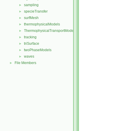
sampling
►
specieTransfer
►
surfMesh
►
thermophysicalModels
►
ThermophysicalTransportModels
►
tracking
►
triSurface
►
twoPhaseModels
►
waves
►
File Members
►