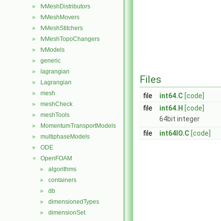
fvMeshDistributors
►
fvMeshMovers
►
fvMeshStitchers
►
fvMeshTopoChangers
►
fvModels
►
generic
►
lagrangian
►
Files
Lagrangian
►
mesh
►
file
int64.C
[code]
meshCheck
►
file
int64.H
[code]
meshTools
►
64bit integer
MomentumTransportModels
►
file
int64IO.C
[code]
multiphaseModels
►
ODE
►
OpenFOAM
▼
algorithms
►
containers
►
db
►
dimensionedTypes
►
dimensionSet
►