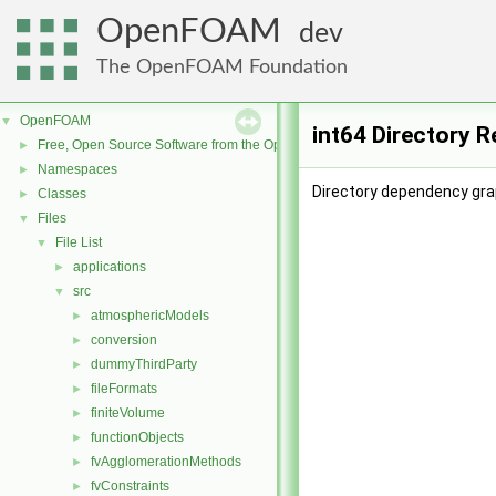
OpenFOAM
dev
The OpenFOAM Foundation
OpenFOAM
▼
int64 Directory 
Free, Open Source Software from the OpenFOAM Foundation
►
Namespaces
►
Directory dependency grap
Classes
►
Files
▼
File List
▼
applications
►
src
▼
atmosphericModels
►
conversion
►
dummyThirdParty
►
fileFormats
►
finiteVolume
►
functionObjects
►
fvAgglomerationMethods
►
fvConstraints
►