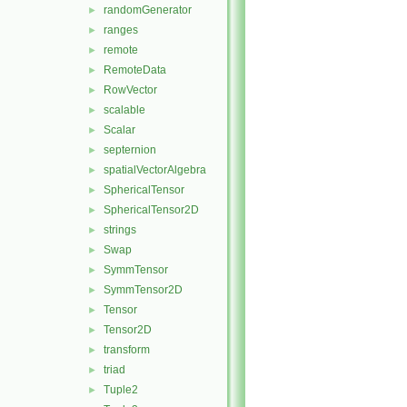
randomGenerator
►
ranges
►
remote
►
RemoteData
►
RowVector
►
scalable
►
Scalar
►
septernion
►
spatialVectorAlgebra
►
SphericalTensor
►
SphericalTensor2D
►
strings
►
Swap
►
SymmTensor
►
SymmTensor2D
►
Tensor
►
Tensor2D
►
transform
►
triad
►
Tuple2
►