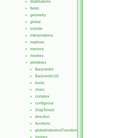
distributions
►
fields
►
geometry
►
global
►
include
►
interpolations
►
matrices
►
memory
►
meshes
►
primitives
▼
Barycentric
►
Barycentric2D
►
bools
►
chars
►
complex
►
contiguous
►
DiagTensor
►
direction
►
functions
►
globalIndexAndTransform
►
hashes
►