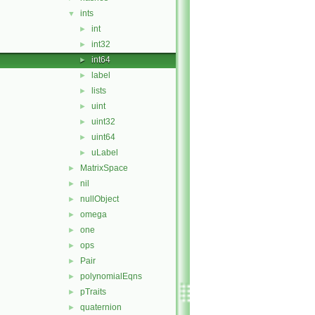
ints
▼
int
►
int32
►
int64
►
label
►
lists
►
uint
►
uint32
►
uint64
►
uLabel
►
MatrixSpace
►
nil
►
nullObject
►
omega
►
one
►
ops
►
Pair
►
polynomialEqns
►
pTraits
►
quaternion
►