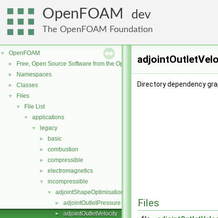
OpenFOAM
dev
The OpenFOAM Foundation
OpenFOAM
▼
adjointOutletVel
Free, Open Source Software from the OpenFOAM Foundation
►
Namespaces
►
Directory dependency grap
Classes
►
Files
▼
File List
▼
applications
▼
legacy
▼
basic
►
combustion
►
compressible
►
electromagnetics
►
incompressible
▼
adjointShapeOptimisationFoam
▼
Files
adjointOutletPressure
►
adjointOutletVelocity
►