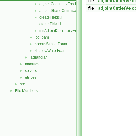
file
adjointOutletVelo
adjointContinuityErrs.H
►
file
adjointOutletVelo
adjointShapeOptimisationFoam.C
►
createFields.H
►
createPhia.H
initAdjointContinuityErrs.H
►
icoFoam
►
porousSimpleFoam
►
shallowWaterFoam
►
lagrangian
►
modules
►
solvers
►
utilities
►
src
►
File Members
►