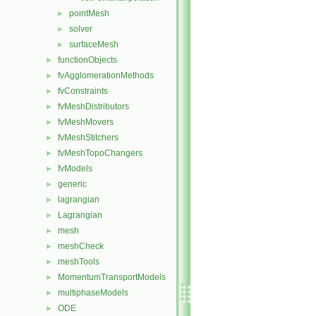
pointMesh
►
solver
►
surfaceMesh
►
functionObjects
►
fvAgglomerationMethods
►
fvConstraints
►
fvMeshDistributors
►
fvMeshMovers
►
fvMeshStitchers
►
fvMeshTopoChangers
►
fvModels
►
generic
►
lagrangian
►
Lagrangian
►
mesh
►
meshCheck
►
meshTools
►
MomentumTransportModels
►
multiphaseModels
►
ODE
►