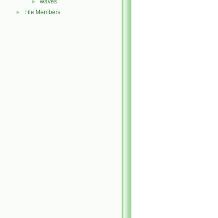
waves
►
File Members
►