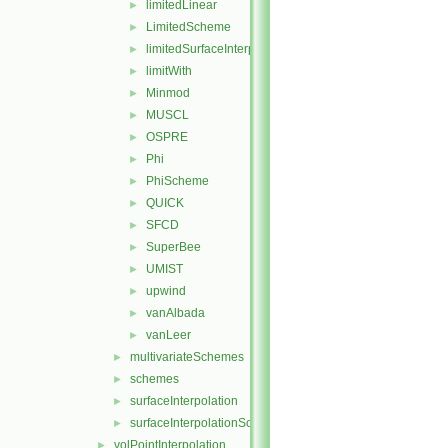
limitedLinear
►
LimitedScheme
►
limitedSurfaceInterpolationScheme
►
limitWith
►
Minmod
►
MUSCL
►
OSPRE
►
Phi
►
PhiScheme
►
QUICK
►
SFCD
►
SuperBee
►
UMIST
►
upwind
►
vanAlbada
►
vanLeer
►
multivariateSchemes
►
schemes
►
surfaceInterpolation
►
surfaceInterpolationScheme
►
volPointInterpolation
►