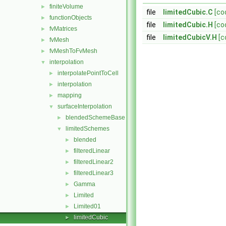
finiteVolume
►
file
limitedCubic.C
[co
functionObjects
►
file
limitedCubic.H
[co
fvMatrices
►
file
limitedCubicV.H
[c
fvMesh
►
fvMeshToFvMesh
►
interpolation
▼
interpolatePointToCell
►
interpolation
►
mapping
►
surfaceInterpolation
▼
blendedSchemeBase
►
limitedSchemes
▼
blended
►
filteredLinear
►
filteredLinear2
►
filteredLinear3
►
Gamma
►
Limited
►
Limited01
►
limitedCubic
►