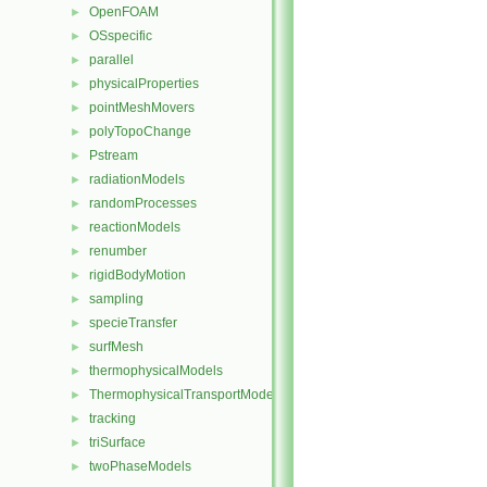
OpenFOAM
►
OSspecific
►
parallel
►
physicalProperties
►
pointMeshMovers
►
polyTopoChange
►
Pstream
►
radiationModels
►
randomProcesses
►
reactionModels
►
renumber
►
rigidBodyMotion
►
sampling
►
specieTransfer
►
surfMesh
►
thermophysicalModels
►
ThermophysicalTransportModels
►
tracking
►
triSurface
►
twoPhaseModels
►