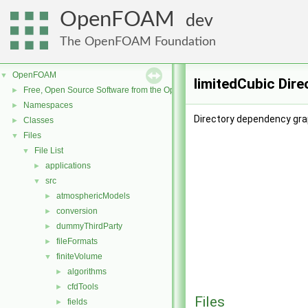
OpenFOAM
dev
The OpenFOAM Foundation
OpenFOAM
▼
limitedCubic Dir
Free, Open Source Software from the OpenFOAM Foundation
►
Namespaces
►
Directory dependency grap
Classes
►
Files
▼
File List
▼
applications
►
src
▼
atmosphericModels
►
conversion
►
dummyThirdParty
►
fileFormats
►
finiteVolume
▼
algorithms
►
cfdTools
►
Files
fields
►