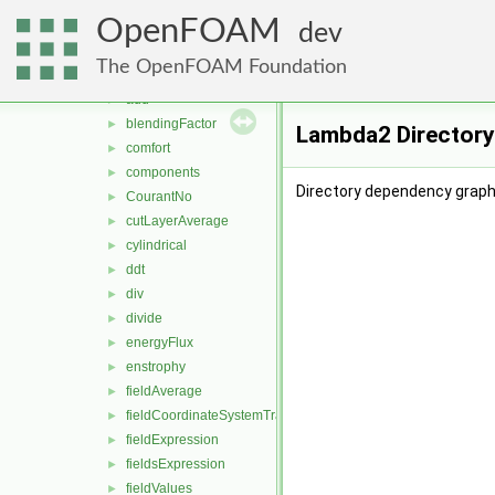
fileFormats
►
OpenFOAM
finiteVolume
►
dev
functionObjects
▼
The OpenFOAM Foundation
field
▼
add
►
blendingFactor
►
Lambda2 Directory
comfort
►
components
►
Directory dependency graph
CourantNo
►
cutLayerAverage
►
cylindrical
►
ddt
►
div
►
divide
►
energyFlux
►
enstrophy
►
fieldAverage
►
fieldCoordinateSystemTransform
►
fieldExpression
►
fieldsExpression
►
fieldValues
►