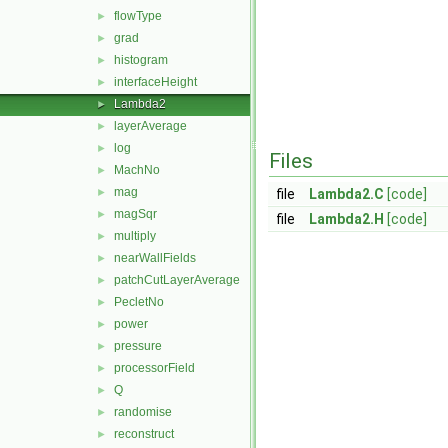
flowType
►
grad
►
histogram
►
interfaceHeight
►
Lambda2
►
layerAverage
►
log
►
Files
MachNo
►
mag
►
file
Lambda2.C
[code]
magSqr
►
file
Lambda2.H
[code]
multiply
►
nearWallFields
►
patchCutLayerAverage
►
PecletNo
►
power
►
pressure
►
processorField
►
Q
►
randomise
►
reconstruct
►