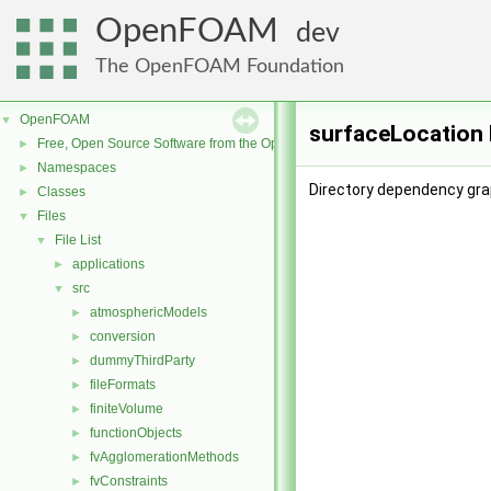
OpenFOAM
dev
The OpenFOAM Foundation
OpenFOAM
▼
surfaceLocation 
Free, Open Source Software from the OpenFOAM Foundation
►
Namespaces
►
Directory dependency gra
Classes
►
Files
▼
File List
▼
applications
►
src
▼
atmosphericModels
►
conversion
►
dummyThirdParty
►
fileFormats
►
finiteVolume
►
functionObjects
►
fvAgglomerationMethods
►
fvConstraints
►