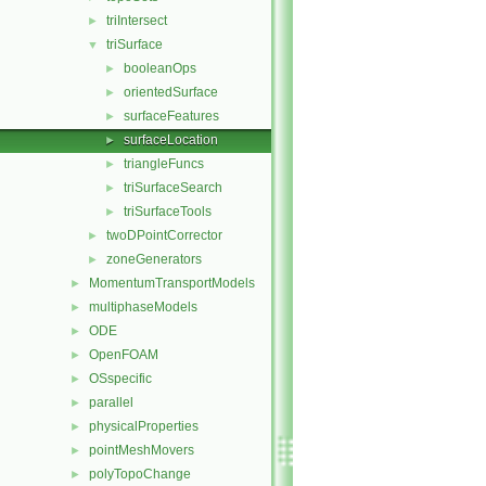
triIntersect
►
triSurface
▼
booleanOps
►
orientedSurface
►
surfaceFeatures
►
surfaceLocation
►
triangleFuncs
►
triSurfaceSearch
►
triSurfaceTools
►
twoDPointCorrector
►
zoneGenerators
►
MomentumTransportModels
►
multiphaseModels
►
ODE
►
OpenFOAM
►
OSspecific
►
parallel
►
physicalProperties
►
pointMeshMovers
►
polyTopoChange
►