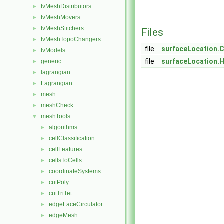
fvMeshDistributors
►
fvMeshMovers
►
fvMeshStitchers
►
Files
fvMeshTopoChangers
►
file
surfaceLocation.
fvModels
►
file
surfaceLocation.
generic
►
lagrangian
►
Lagrangian
►
mesh
►
meshCheck
►
meshTools
▼
algorithms
►
cellClassification
►
cellFeatures
►
cellsToCells
►
coordinateSystems
►
cutPoly
►
cutTriTet
►
edgeFaceCirculator
►
edgeMesh
►