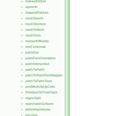
indexedOctree
►
layerInfo
►
mappedPatches
►
meshSearch
►
meshStructure
►
meshToMesh
►
meshTools
►
momentOfInertia
►
nonConformal
►
patchDist
►
patchFaceOrientation
►
patchIntersection
►
patchToPatch
►
patchToPatchFieldMapper
►
patchToPatchTools
►
polyMeshZipUpCells
►
PrimitiveOldTimePatch
►
regionSplit
►
searchableSurfaces
►
tetOverlapVolume
►
topoSets
►