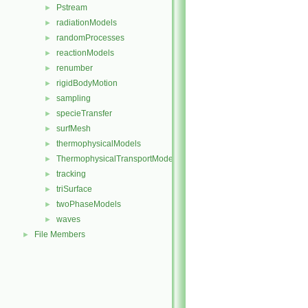
Pstream
►
radiationModels
►
randomProcesses
►
reactionModels
►
renumber
►
rigidBodyMotion
►
sampling
►
specieTransfer
►
surfMesh
►
thermophysicalModels
►
ThermophysicalTransportModels
►
tracking
►
triSurface
►
twoPhaseModels
►
waves
►
File Members
►