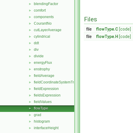
blendingFactor
►
comfort
►
components
►
Files
CourantNo
►
file
flowType.C
[code]
cutLayerAverage
►
file
flowType.H
[code]
cylindrical
►
ddt
►
div
►
divide
►
energyFlux
►
enstrophy
►
fieldAverage
►
fieldCoordinateSystemTransform
►
fieldExpression
►
fieldsExpression
►
fieldValues
►
flowType
►
grad
►
histogram
►
interfaceHeight
►