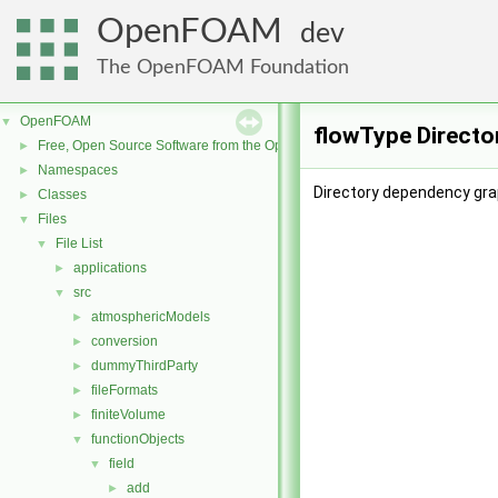
OpenFOAM
dev
The OpenFOAM Foundation
OpenFOAM
▼
flowType Directo
Free, Open Source Software from the OpenFOAM Foundation
►
Namespaces
►
Directory dependency gra
Classes
►
Files
▼
File List
▼
applications
►
src
▼
atmosphericModels
►
conversion
►
dummyThirdParty
►
fileFormats
►
finiteVolume
►
functionObjects
▼
field
▼
add
►