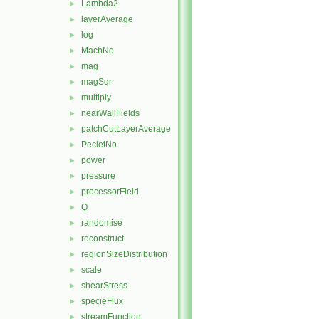
Lambda2
►
layerAverage
►
log
►
MachNo
►
mag
►
magSqr
►
multiply
►
nearWallFields
►
patchCutLayerAverage
►
PecletNo
►
power
►
pressure
►
processorField
►
Q
►
randomise
►
reconstruct
►
regionSizeDistribution
►
scale
►
shearStress
►
specieFlux
►
streamFunction
►