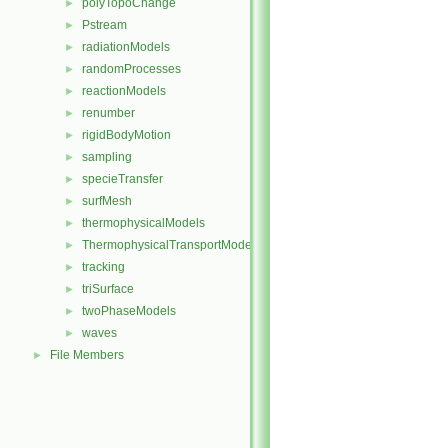
polyTopoChange
►
Pstream
►
radiationModels
►
randomProcesses
►
reactionModels
►
renumber
►
rigidBodyMotion
►
sampling
►
specieTransfer
►
surfMesh
►
thermophysicalModels
►
ThermophysicalTransportModels
►
tracking
►
triSurface
►
twoPhaseModels
►
waves
►
File Members
►