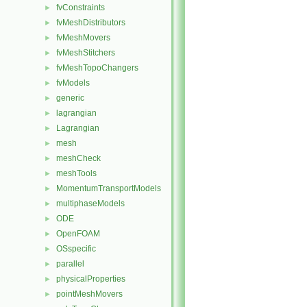
fvConstraints
►
fvMeshDistributors
►
fvMeshMovers
►
fvMeshStitchers
►
fvMeshTopoChangers
►
fvModels
►
generic
►
lagrangian
►
Lagrangian
►
mesh
►
meshCheck
►
meshTools
►
MomentumTransportModels
►
multiphaseModels
►
ODE
►
OpenFOAM
►
OSspecific
►
parallel
►
physicalProperties
►
pointMeshMovers
►