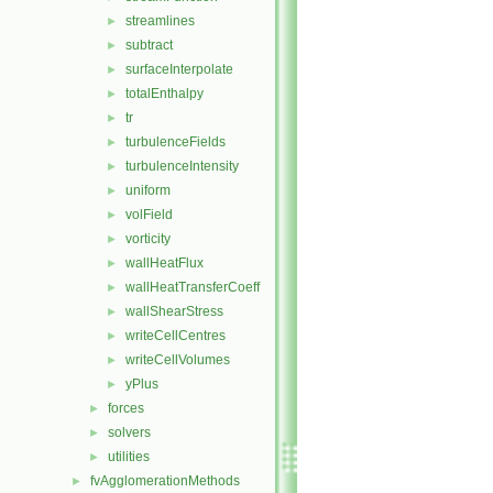
streamlines
►
subtract
►
surfaceInterpolate
►
totalEnthalpy
►
tr
►
turbulenceFields
►
turbulenceIntensity
►
uniform
►
volField
►
vorticity
►
wallHeatFlux
►
wallHeatTransferCoeff
►
wallShearStress
►
writeCellCentres
►
writeCellVolumes
►
yPlus
►
forces
►
solvers
►
utilities
►
fvAgglomerationMethods
►