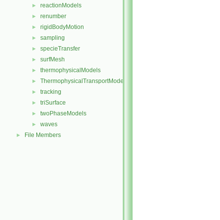
reactionModels
►
renumber
►
rigidBodyMotion
►
sampling
►
specieTransfer
►
surfMesh
►
thermophysicalModels
►
ThermophysicalTransportModels
►
tracking
►
triSurface
►
twoPhaseModels
►
waves
►
File Members
►