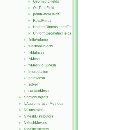
GeometricFields
►
OldTimeField
►
pointPatchFields
►
ReadFields
►
UniformDimensionedFields
►
UniformGeometricFields
►
finiteVolume
►
functionObjects
►
fvMatrices
►
fvMesh
►
fvMeshToFvMesh
►
interpolation
►
pointMesh
►
solver
►
surfaceMesh
►
functionObjects
►
fvAgglomerationMethods
►
fvConstraints
►
fvMeshDistributors
►
fvMeshMovers
►
fvMeshStitchers
►