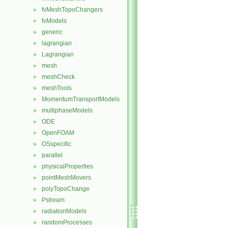
fvMeshTopoChangers
►
fvModels
►
generic
►
lagrangian
►
Lagrangian
►
mesh
►
meshCheck
►
meshTools
►
MomentumTransportModels
►
multiphaseModels
►
ODE
►
OpenFOAM
►
OSspecific
►
parallel
►
physicalProperties
►
pointMeshMovers
►
polyTopoChange
►
Pstream
►
radiationModels
►
randomProcesses
►