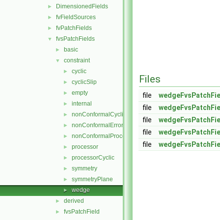
DimensionedFields
►
fvFieldSources
►
fvPatchFields
►
fvsPatchFields
▼
basic
►
constraint
▼
cyclic
►
Files
cyclicSlip
►
empty
►
file
wedgeFvsPatchFie
internal
►
file
wedgeFvsPatchFie
nonConformalCyclic
►
file
wedgeFvsPatchFie
nonConformalError
►
file
wedgeFvsPatchFie
nonConformalProcessorCyclic
►
file
wedgeFvsPatchFi
processor
►
processorCyclic
►
symmetry
►
symmetryPlane
►
wedge
►
derived
►
fvsPatchField
►