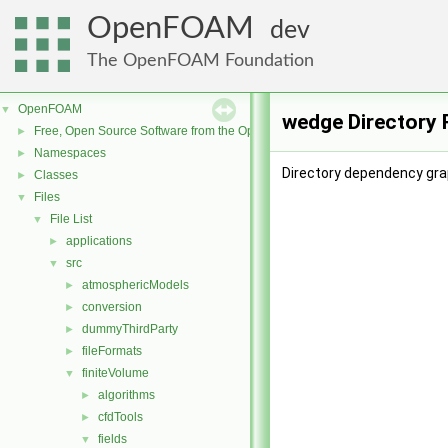
OpenFOAM
dev
The OpenFOAM Foundation
OpenFOAM
▼
wedge Directory 
Free, Open Source Software from the OpenFOAM Foundation
►
Namespaces
►
Directory dependency gra
Classes
►
Files
▼
File List
▼
applications
►
src
▼
atmosphericModels
►
conversion
►
dummyThirdParty
►
fileFormats
►
finiteVolume
▼
algorithms
►
cfdTools
►
fields
▼