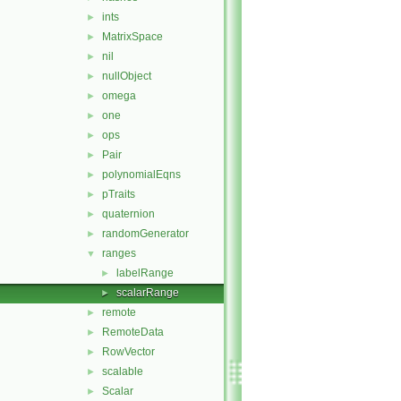
ints
►
MatrixSpace
►
nil
►
nullObject
►
omega
►
one
►
ops
►
Pair
►
polynomialEqns
►
pTraits
►
quaternion
►
randomGenerator
►
ranges
▼
labelRange
►
scalarRange
►
remote
►
RemoteData
►
RowVector
►
scalable
►
Scalar
►