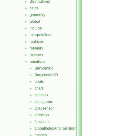
distributions
►
fields
►
geometry
►
global
►
include
►
interpolations
►
matrices
►
memory
►
meshes
►
primitives
▼
Barycentric
►
Barycentric2D
►
bools
►
chars
►
complex
►
contiguous
►
DiagTensor
►
direction
►
functions
►
globalIndexAndTransform
►
hashes
►