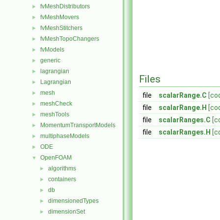
fvMeshDistributors
►
fvMeshMovers
►
fvMeshStitchers
►
fvMeshTopoChangers
►
fvModels
►
generic
►
lagrangian
►
Files
Lagrangian
►
mesh
►
file
scalarRange.C
[co
meshCheck
►
file
scalarRange.H
[co
meshTools
►
file
scalarRanges.C
[c
MomentumTransportModels
►
file
scalarRanges.H
[c
multiphaseModels
►
ODE
►
OpenFOAM
▼
algorithms
►
containers
►
db
►
dimensionedTypes
►
dimensionSet
►