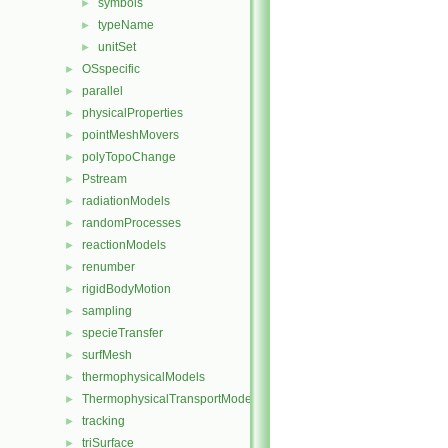
symbols
►
typeName
►
unitSet
►
OSspecific
►
parallel
►
physicalProperties
►
pointMeshMovers
►
polyTopoChange
►
Pstream
►
radiationModels
►
randomProcesses
►
reactionModels
►
renumber
►
rigidBodyMotion
►
sampling
►
specieTransfer
►
surfMesh
►
thermophysicalModels
►
ThermophysicalTransportModels
►
tracking
►
triSurface
►