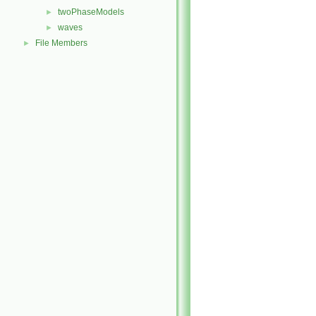
twoPhaseModels
►
waves
►
File Members
►