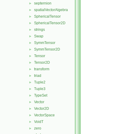
septernion
►
spatialVectorAlgebra
►
SphericalTensor
►
SphericalTensor2D
►
strings
►
Swap
►
SymmTensor
►
SymmTensor2D
►
Tensor
►
Tensor2D
►
transform
►
triad
►
Tuple2
►
Tuple3
►
TypeSet
►
Vector
►
Vector2D
►
VectorSpace
►
VoidT
►
zero
►