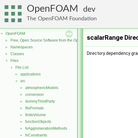
OpenFOAM
dev
The OpenFOAM Foundation
OpenFOAM
▼
scalarRange Dire
Free, Open Source Software from the OpenFOAM Foundation
►
Namespaces
►
Directory dependency gra
Classes
►
Files
▼
File List
▼
applications
►
src
▼
atmosphericModels
►
conversion
►
dummyThirdParty
►
fileFormats
►
finiteVolume
►
functionObjects
►
fvAgglomerationMethods
►
fvConstraints
►