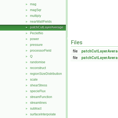
mag
►
magSqr
►
multiply
►
nearWallFields
►
patchCutLayerAverage
►
PecletNo
►
power
►
Files
pressure
►
processorField
►
file
patchCutLayerAvera
Q
►
file
patchCutLayerAvera
randomise
►
reconstruct
►
regionSizeDistribution
►
scale
►
shearStress
►
specieFlux
►
streamFunction
►
streamlines
►
subtract
►
surfaceInterpolate
►