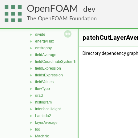
CourantNo
►
OpenFOAM
cutLayerAverage
►
dev
cylindrical
►
The OpenFOAM Foundation
ddt
►
div
►
divide
►
patchCutLayerAver
energyFlux
►
enstrophy
►
Directory dependency graph
fieldAverage
►
fieldCoordinateSystemTransform
►
fieldExpression
►
fieldsExpression
►
fieldValues
►
flowType
►
grad
►
histogram
►
interfaceHeight
►
Lambda2
►
layerAverage
►
log
►
MachNo
►