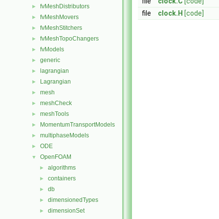
file
clock.C
[code]
fvMeshDistributors
►
file
clock.H
[code]
fvMeshMovers
►
fvMeshStitchers
►
fvMeshTopoChangers
►
fvModels
►
generic
►
lagrangian
►
Lagrangian
►
mesh
►
meshCheck
►
meshTools
►
MomentumTransportModels
►
multiphaseModels
►
ODE
►
OpenFOAM
▼
algorithms
►
containers
►
db
►
dimensionedTypes
►
dimensionSet
►