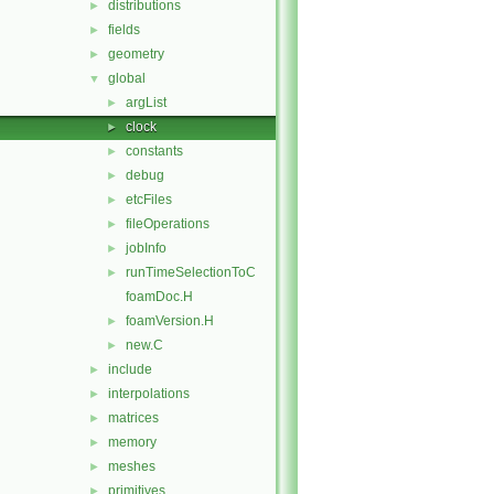
distributions
►
fields
►
geometry
►
global
▼
argList
►
clock
►
constants
►
debug
►
etcFiles
►
fileOperations
►
jobInfo
►
runTimeSelectionToC
►
foamDoc.H
foamVersion.H
►
new.C
►
include
►
interpolations
►
matrices
►
memory
►
meshes
►
primitives
►