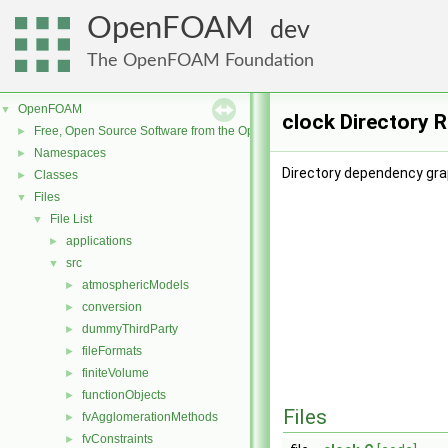
OpenFOAM
dev
The OpenFOAM Foundation
OpenFOAM
▼
clock Directory 
Free, Open Source Software from the OpenFOAM Foundation
►
Namespaces
►
Directory dependency grap
Classes
►
Files
▼
File List
▼
applications
►
src
▼
atmosphericModels
►
conversion
►
dummyThirdParty
►
fileFormats
►
finiteVolume
►
functionObjects
►
Files
fvAgglomerationMethods
►
fvConstraints
►