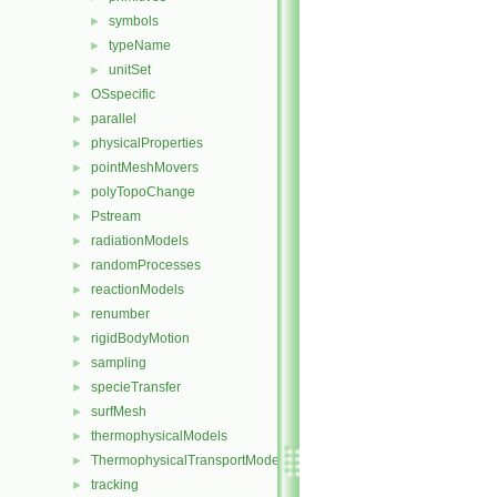
symbols
►
typeName
►
unitSet
►
OSspecific
►
parallel
►
physicalProperties
►
pointMeshMovers
►
polyTopoChange
►
Pstream
►
radiationModels
►
randomProcesses
►
reactionModels
►
renumber
►
rigidBodyMotion
►
sampling
►
specieTransfer
►
surfMesh
►
thermophysicalModels
►
ThermophysicalTransportModels
►
tracking
►