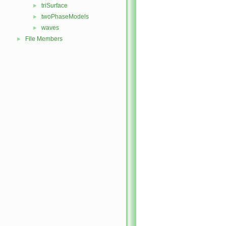
triSurface
►
twoPhaseModels
►
waves
►
File Members
►