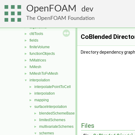
conversion
►
OpenFOAM
dummyThirdParty
►
dev
fileFormats
►
The OpenFOAM Foundation
finiteVolume
▼
algorithms
►
cfdTools
►
CoBlended Directo
fields
►
finiteVolume
►
Directory dependency graph
functionObjects
►
fvMatrices
►
fvMesh
►
fvMeshToFvMesh
►
interpolation
▼
interpolatePointToCell
►
interpolation
►
mapping
►
surfaceInterpolation
▼
blendedSchemeBase
►
limitedSchemes
►
Files
multivariateSchemes
►
schemes
▼