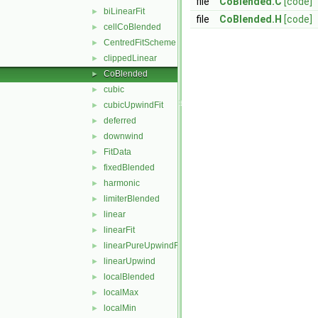
file
CoBlended.C
[code]
biLinearFit
►
file
CoBlended.H
[code]
cellCoBlended
►
CentredFitScheme
►
clippedLinear
►
CoBlended
►
cubic
►
cubicUpwindFit
►
deferred
►
downwind
►
FitData
►
fixedBlended
►
harmonic
►
limiterBlended
►
linear
►
linearFit
►
linearPureUpwindFit
►
linearUpwind
►
localBlended
►
localMax
►
localMin
►