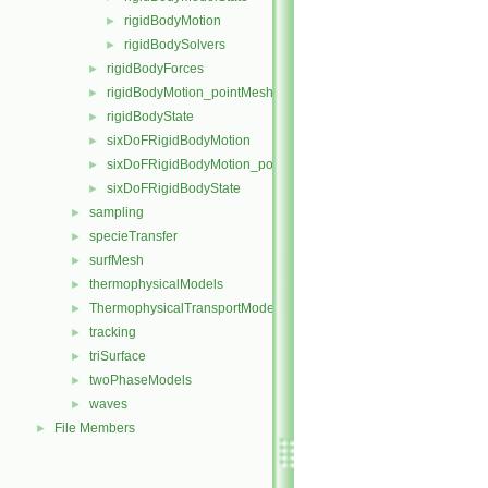
rigidBodyMotion
►
rigidBodySolvers
►
rigidBodyForces
►
rigidBodyMotion_pointMeshMovers
►
rigidBodyState
►
sixDoFRigidBodyMotion
►
sixDoFRigidBodyMotion_pointMeshMovers
►
sixDoFRigidBodyState
►
sampling
►
specieTransfer
►
surfMesh
►
thermophysicalModels
►
ThermophysicalTransportModels
►
tracking
►
triSurface
►
twoPhaseModels
►
waves
►
File Members
►