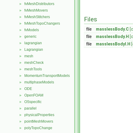
fvMeshDistributors
►
fvMeshMovers
►
fvMeshStitchers
►
Files
fvMeshTopoChangers
►
file
masslessBody.C
[
fvModels
►
file
masslessBody.H
[
generic
►
lagrangian
►
file
masslessBodyI.H
Lagrangian
►
mesh
►
meshCheck
►
meshTools
►
MomentumTransportModels
►
multiphaseModels
►
ODE
►
OpenFOAM
►
OSspecific
►
parallel
►
physicalProperties
►
pointMeshMovers
►
polyTopoChange
►