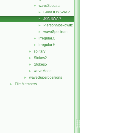
waveSpectra
▼
GodaJONSWAP
►
JONSWAP
►
PiersonMoskowitz
►
waveSpectrum
►
irregular.C
►
irregular.H
►
solitary
►
Stokes2
►
Stokes5
►
waveModel
►
waveSuperpositions
►
File Members
►