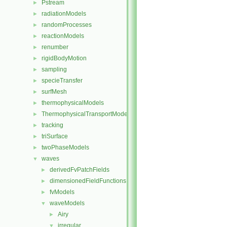
Pstream
►
radiationModels
►
randomProcesses
►
reactionModels
►
renumber
►
rigidBodyMotion
►
sampling
►
specieTransfer
►
surfMesh
►
thermophysicalModels
►
ThermophysicalTransportModels
►
tracking
►
triSurface
►
twoPhaseModels
►
waves
▼
derivedFvPatchFields
►
dimensionedFieldFunctions
►
fvModels
►
waveModels
▼
Airy
►
irregular
▼