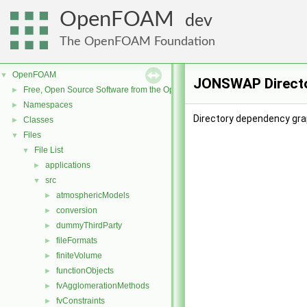
OpenFOAM
dev
The OpenFOAM Foundation
OpenFOAM
▼
JONSWAP Directo
Free, Open Source Software from the OpenFOAM Foundation
►
Namespaces
►
Directory dependency gr
Classes
►
Files
▼
File List
▼
applications
►
src
▼
atmosphericModels
►
conversion
►
dummyThirdParty
►
fileFormats
►
finiteVolume
►
functionObjects
►
fvAgglomerationMethods
►
fvConstraints
►