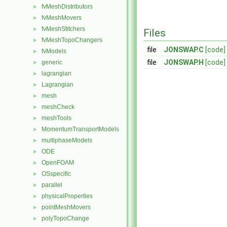
fvMeshDistributors
►
fvMeshMovers
►
fvMeshStitchers
►
Files
fvMeshTopoChangers
►
file
JONSWAP.C
[code]
fvModels
►
file
JONSWAP.H
[code]
generic
►
lagrangian
►
Lagrangian
►
mesh
►
meshCheck
►
meshTools
►
MomentumTransportModels
►
multiphaseModels
►
ODE
►
OpenFOAM
►
OSspecific
►
parallel
►
physicalProperties
►
pointMeshMovers
►
polyTopoChange
►