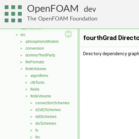
Namespaces
►
OpenFOAM
Classes
►
dev
Files
▼
The OpenFOAM Foundation
File List
▼
applications
►
src
▼
fourthGrad Direct
atmosphericModels
►
conversion
►
Directory dependency graph 
dummyThirdParty
►
fileFormats
►
finiteVolume
▼
algorithms
►
cfdTools
►
fields
►
finiteVolume
▼
convectionSchemes
►
d2dt2Schemes
►
ddtSchemes
►
divSchemes
►
fv
►
fvc
►