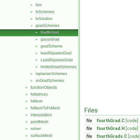
fvm
►
fvSchemes
►
fvSolution
►
gradSchemes
▼
fourthGrad
►
gaussGrad
►
gradScheme
►
leastSquaresGrad
►
LeastSquaresGrad
►
limitedGradSchemes
►
laplacianSchemes
►
snGradSchemes
►
functionObjects
►
fvMatrices
►
fvMesh
►
fvMeshToFvMesh
►
Files
interpolation
►
file
fourthGrad.C
[code]
pointMesh
►
file
fourthGrad.H
[code]
solver
►
surfaceMesh
►
file
fourthGrads.C
[code