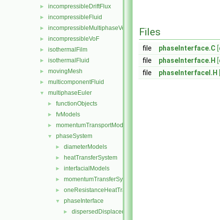
incompressibleDriftFlux
►
incompressibleFluid
►
incompressibleMultiphaseVoF
►
Files
incompressibleVoF
►
file
phaseInterface.C
isothermalFilm
►
file
phaseInterface.H
isothermalFluid
►
movingMesh
►
file
phaseInterfaceI.H
multicomponentFluid
►
multiphaseEuler
▼
functionObjects
►
fvModels
►
momentumTransportModels
►
phaseSystem
▼
diameterModels
►
heatTransferSystem
►
interfacialModels
►
momentumTransferSystem
►
oneResistanceHeatTransfer
►
phaseInterface
▼
dispersedDisplacedPhaseInterface
►