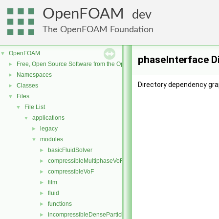
OpenFOAM
dev
The OpenFOAM Foundation
OpenFOAM
▼
phaseInterface D
Free, Open Source Software from the OpenFOAM Foundation
►
Namespaces
►
Directory dependency gra
Classes
►
Files
▼
File List
▼
applications
▼
legacy
►
modules
▼
basicFluidSolver
►
compressibleMultiphaseVoF
►
compressibleVoF
►
film
►
fluid
►
functions
►
incompressibleDenseParticleFluid
►