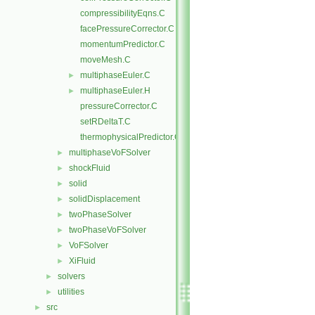
compressibilityEqns.C
facePressureCorrector.C
momentumPredictor.C
moveMesh.C
multiphaseEuler.C
►
multiphaseEuler.H
►
pressureCorrector.C
setRDeltaT.C
thermophysicalPredictor.C
multiphaseVoFSolver
►
shockFluid
►
solid
►
solidDisplacement
►
twoPhaseSolver
►
twoPhaseVoFSolver
►
VoFSolver
►
XiFluid
►
solvers
►
utilities
►
src
►