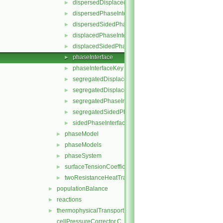
dispersedDisplacedSidedPhaseInterface
►
dispersedPhaseInterface
►
dispersedSidedPhaseInterface
►
displacedPhaseInterface
►
displacedSidedPhaseInterface
►
phaseInterface
►
phaseInterfaceKey
►
segregatedDisplacedPhaseInterface
►
segregatedDisplacedSidedPhaseInterface
►
segregatedPhaseInterface
►
segregatedSidedPhaseInterface
►
sidedPhaseInterface
►
phaseModel
►
phaseModels
►
phaseSystem
►
surfaceTensionCoefficientModels
►
twoResistanceHeatTransfer
►
populationBalance
►
reactions
►
thermophysicalTransportModels
►
cellPressureCorrector.C