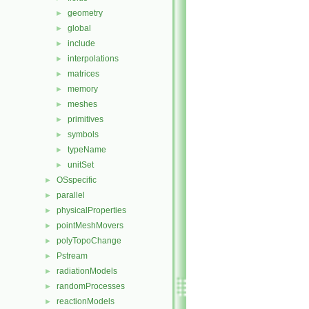
geometry
►
global
►
include
►
interpolations
►
matrices
►
memory
►
meshes
►
primitives
►
symbols
►
typeName
►
unitSet
►
OSspecific
►
parallel
►
physicalProperties
►
pointMeshMovers
►
polyTopoChange
►
Pstream
►
radiationModels
►
randomProcesses
►
reactionModels
►