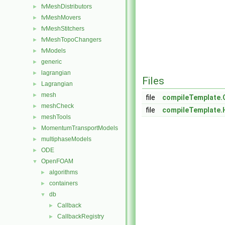
fvMeshDistributors
►
fvMeshMovers
►
fvMeshStitchers
►
fvMeshTopoChangers
►
fvModels
►
generic
►
lagrangian
►
Files
Lagrangian
►
mesh
►
file
compileTemplate.
meshCheck
►
file
compileTemplate.
meshTools
►
MomentumTransportModels
►
multiphaseModels
►
ODE
►
OpenFOAM
▼
algorithms
►
containers
►
db
▼
Callback
►
CallbackRegistry
►