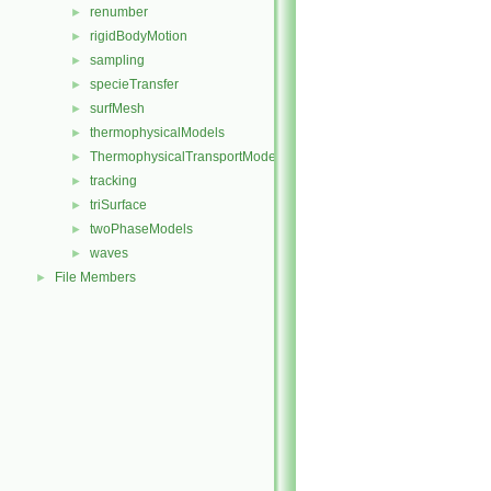
renumber
►
rigidBodyMotion
►
sampling
►
specieTransfer
►
surfMesh
►
thermophysicalModels
►
ThermophysicalTransportModels
►
tracking
►
triSurface
►
twoPhaseModels
►
waves
►
File Members
►