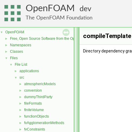
OpenFOAM
dev
The OpenFOAM Foundation
OpenFOAM
▼
compileTemplate 
Free, Open Source Software from the OpenFOAM Foundation
►
Namespaces
►
Directory dependency gra
Classes
►
Files
▼
File List
▼
applications
►
src
▼
atmosphericModels
►
conversion
►
dummyThirdParty
►
fileFormats
►
finiteVolume
►
functionObjects
►
fvAgglomerationMethods
►
fvConstraints
►