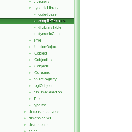
dictionary
►
dynamicLibrary
▼
codedBase
►
compileTemplate
►
dlLibraryTable
►
dynamicCode
►
error
►
functionObjects
►
IOobject
►
IOobjectList
►
IOobjects
►
IOstreams
►
objectRegistry
►
regIOobject
►
runTimeSelection
►
Time
►
typeInfo
►
dimensionedTypes
►
dimensionSet
►
distributions
►
fields
►