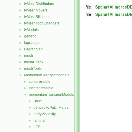
fvMeshDistributors
►
file
SpalartAllmarasD
fvMeshMovers
►
file
SpalartAllmarasD
fvMeshStitchers
►
fvMeshTopoChangers
►
fvModels
►
generic
►
lagrangian
►
Lagrangian
►
mesh
►
meshCheck
►
meshTools
►
MomentumTransportModels
▼
compressible
►
incompressible
►
momentumTransportModels
▼
Base
►
derivedFvPatchFields
►
eddyViscosity
►
laminar
►
LES
▼