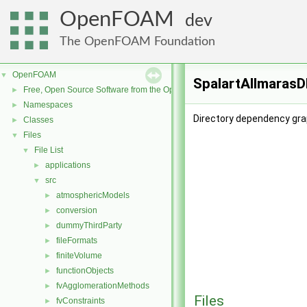
OpenFOAM
dev
The OpenFOAM Foundation
OpenFOAM
▼
SpalartAllmarasD
Free, Open Source Software from the OpenFOAM Foundation
►
Namespaces
►
Directory dependency gra
Classes
►
Files
▼
File List
▼
applications
►
src
▼
atmosphericModels
►
conversion
►
dummyThirdParty
►
fileFormats
►
finiteVolume
►
functionObjects
►
fvAgglomerationMethods
►
Files
fvConstraints
►