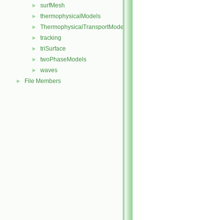
surfMesh
►
thermophysicalModels
►
ThermophysicalTransportModels
►
tracking
►
triSurface
►
twoPhaseModels
►
waves
►
File Members
►