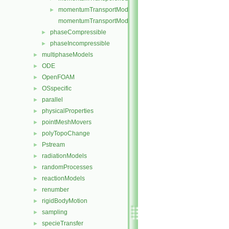
momentumTransportModel.H
►
momentumTransportModelTemplates.C
phaseCompressible
►
phaseIncompressible
►
multiphaseModels
►
ODE
►
OpenFOAM
►
OSspecific
►
parallel
►
physicalProperties
►
pointMeshMovers
►
polyTopoChange
►
Pstream
►
radiationModels
►
randomProcesses
►
reactionModels
►
renumber
►
rigidBodyMotion
►
sampling
►
specieTransfer
►