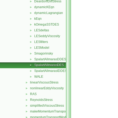
DeardorffDiffStress
►
dynamicKEqn
►
dynamicLagrangian
►
kEqn
►
kOmegaSSTDES
►
LESdeltas
►
LESeddyViscosity
►
LESfilters
►
LESModel
►
Smagorinsky
►
SpalartAllmarasDDES
►
SpalartAllmarasDES
►
SpalartAllmarasIDDES
►
WALE
►
linearViscousStress
►
nonlinearEddyViscosity
►
RAS
►
ReynoldsStress
►
simplifiedViscousStress
►
makeMomentumTransportModel.H
►
momentumTransportModel.C
►