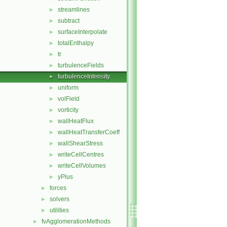
streamlines
►
subtract
►
surfaceInterpolate
►
totalEnthalpy
►
tr
►
turbulenceFields
►
turbulenceIntensity
►
uniform
►
volField
►
vorticity
►
wallHeatFlux
►
wallHeatTransferCoeff
►
wallShearStress
►
writeCellCentres
►
writeCellVolumes
►
yPlus
►
forces
►
solvers
►
utilities
►
fvAgglomerationMethods
►