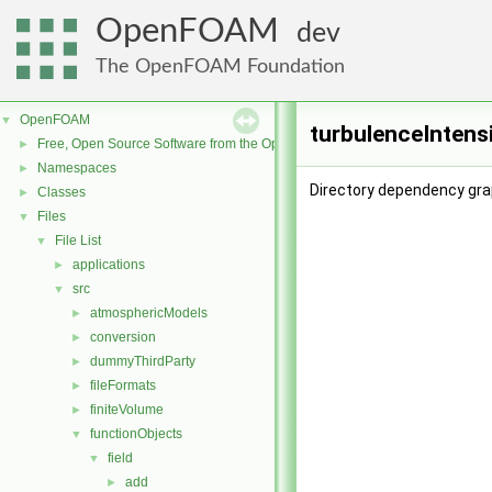
OpenFOAM
dev
The OpenFOAM Foundation
OpenFOAM
▼
turbulenceIntens
Free, Open Source Software from the OpenFOAM Foundation
►
Namespaces
►
Directory dependency grap
Classes
►
Files
▼
File List
▼
applications
►
src
▼
atmosphericModels
►
conversion
►
dummyThirdParty
►
fileFormats
►
finiteVolume
►
functionObjects
▼
field
▼
add
►