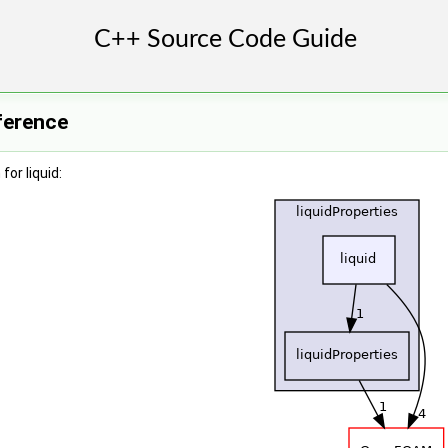
eference
or liquid: