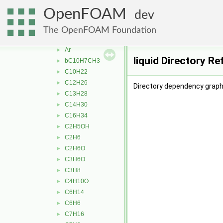
specie
►
OpenFOAM
dev
thermophysicalProperties
▼
liquidProperties
▼
The OpenFOAM Foundation
aC10H7CH3
►
Ar
►
liquid Directory R
bC10H7CH3
►
C10H22
►
C12H26
►
Directory dependency graph f
C13H28
►
C14H30
►
C16H34
►
C2H5OH
►
C2H6
►
C2H6O
►
C3H6O
►
C3H8
►
C4H10O
►
C6H14
►
C6H6
►
C7H16
►