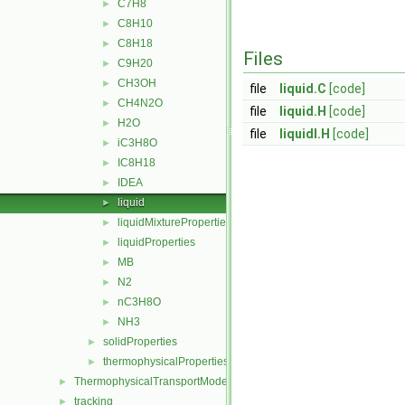
C7H8
►
C8H10
►
C8H18
►
Files
C9H20
►
CH3OH
►
file
liquid.C
[code]
CH4N2O
►
file
liquid.H
[code]
H2O
►
file
liquidI.H
[code]
iC3H8O
►
IC8H18
►
IDEA
►
liquid
►
liquidMixtureProperties
►
liquidProperties
►
MB
►
N2
►
nC3H8O
►
NH3
►
solidProperties
►
thermophysicalProperties
►
ThermophysicalTransportModels
►
tracking
►