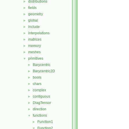
distributions
►
fields
►
geometry
►
global
►
include
►
interpolations
►
matrices
►
memory
►
meshes
►
primitives
▼
Barycentric
►
Barycentric2D
►
bools
►
chars
►
complex
►
contiguous
►
DiagTensor
►
direction
►
functions
▼
Function1
►
Function2
▼