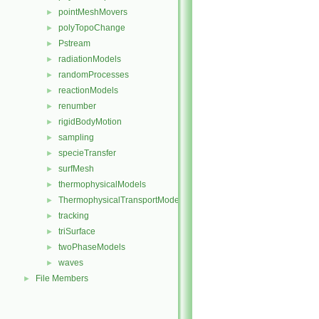
pointMeshMovers
►
polyTopoChange
►
Pstream
►
radiationModels
►
randomProcesses
►
reactionModels
►
renumber
►
rigidBodyMotion
►
sampling
►
specieTransfer
►
surfMesh
►
thermophysicalModels
►
ThermophysicalTransportModels
►
tracking
►
triSurface
►
twoPhaseModels
►
waves
►
File Members
►