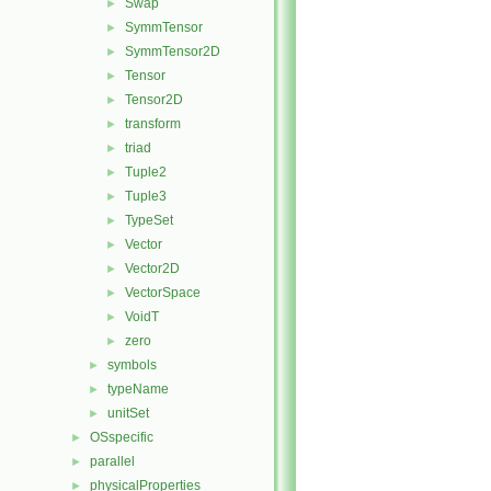
Swap
►
SymmTensor
►
SymmTensor2D
►
Tensor
►
Tensor2D
►
transform
►
triad
►
Tuple2
►
Tuple3
►
TypeSet
►
Vector
►
Vector2D
►
VectorSpace
►
VoidT
►
zero
►
symbols
►
typeName
►
unitSet
►
OSspecific
►
parallel
►
physicalProperties
►