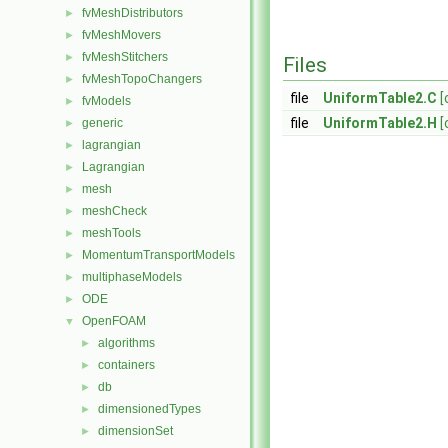
fvMeshDistributors
►
fvMeshMovers
►
fvMeshStitchers
►
Files
fvMeshTopoChangers
►
file
UniformTable2.C
[
fvModels
►
file
UniformTable2.H
[
generic
►
lagrangian
►
Lagrangian
►
mesh
►
meshCheck
►
meshTools
►
MomentumTransportModels
►
multiphaseModels
►
ODE
►
OpenFOAM
▼
algorithms
►
containers
►
db
►
dimensionedTypes
►
dimensionSet
►