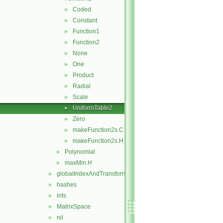
Coded
►
Constant
►
Function1
►
Function2
►
None
►
One
►
Product
►
Radial
►
Scale
►
UniformTable2
►
Zero
►
makeFunction2s.C
►
makeFunction2s.H
►
Polynomial
►
maxMin.H
►
globalIndexAndTransform
►
hashes
►
ints
►
MatrixSpace
►
nil
►