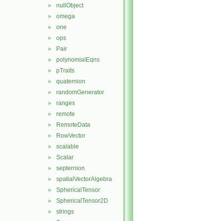
nullObject
►
omega
►
one
►
ops
►
Pair
►
polynomialEqns
►
pTraits
►
quaternion
►
randomGenerator
►
ranges
►
remote
►
RemoteData
►
RowVector
►
scalable
►
Scalar
►
septernion
►
spatialVectorAlgebra
►
SphericalTensor
►
SphericalTensor2D
►
strings
►