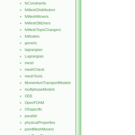
fvConstraints
►
fvMeshDistributors
►
fvMeshMovers
►
fvMeshStitchers
►
fvMeshTopoChangers
►
fvModels
►
generic
►
lagrangian
►
Lagrangian
►
mesh
►
meshCheck
►
meshTools
►
MomentumTransportModels
►
multiphaseModels
►
ODE
►
OpenFOAM
►
OSspecific
►
parallel
►
physicalProperties
►
pointMeshMovers
►