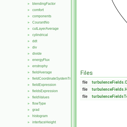
blendingFactor
►
comfort
►
components
►
CourantNo
►
cutLayerAverage
►
cylindrical
►
ddt
►
div
►
divide
►
energyFlux
►
enstrophy
►
Files
fieldAverage
►
fieldCoordinateSystemTransform
►
file
turbulenceFields.
fieldExpression
►
file
turbulenceFields.
fieldsExpression
►
file
turbulenceFieldsT
fieldValues
►
flowType
►
grad
►
histogram
►
interfaceHeight
►