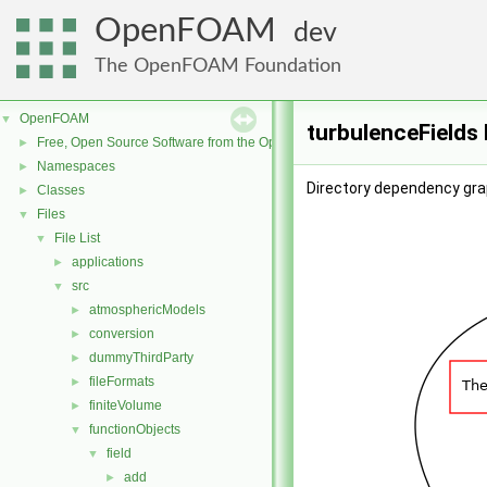
OpenFOAM
dev
The OpenFOAM Foundation
OpenFOAM
▼
turbulenceFields
Free, Open Source Software from the OpenFOAM Foundation
►
Namespaces
►
Directory dependency grap
Classes
►
Files
▼
File List
▼
applications
►
src
▼
atmosphericModels
►
conversion
►
dummyThirdParty
►
fileFormats
►
finiteVolume
►
functionObjects
▼
field
▼
add
►