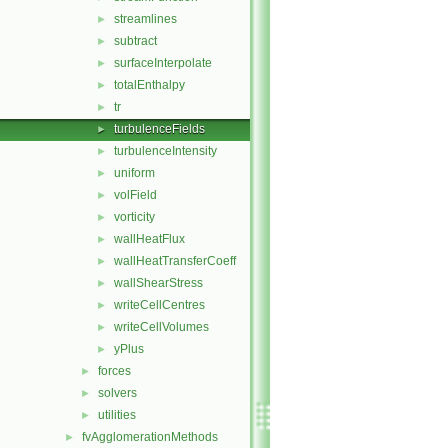
streamlines
►
subtract
►
surfaceInterpolate
►
totalEnthalpy
►
tr
►
turbulenceFields
►
turbulenceIntensity
►
uniform
►
volField
►
vorticity
►
wallHeatFlux
►
wallHeatTransferCoeff
►
wallShearStress
►
writeCellCentres
►
writeCellVolumes
►
yPlus
►
forces
►
solvers
►
utilities
►
fvAgglomerationMethods
►