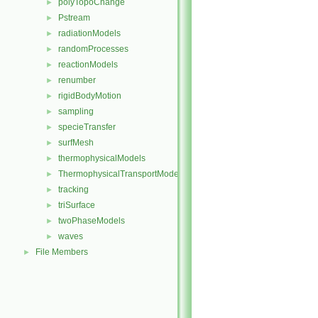
polyTopoChange
►
Pstream
►
radiationModels
►
randomProcesses
►
reactionModels
►
renumber
►
rigidBodyMotion
►
sampling
►
specieTransfer
►
surfMesh
►
thermophysicalModels
►
ThermophysicalTransportModels
►
tracking
►
triSurface
►
twoPhaseModels
►
waves
►
File Members
►