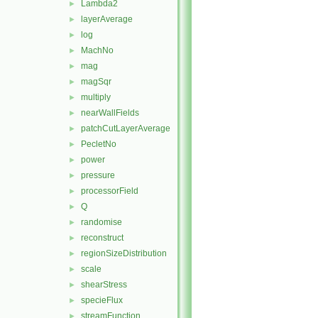
Lambda2
►
layerAverage
►
log
►
MachNo
►
mag
►
magSqr
►
multiply
►
nearWallFields
►
patchCutLayerAverage
►
PecletNo
►
power
►
pressure
►
processorField
►
Q
►
randomise
►
reconstruct
►
regionSizeDistribution
►
scale
►
shearStress
►
specieFlux
►
streamFunction
►