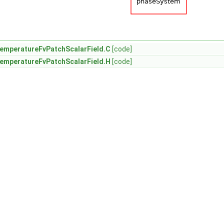
TemperatureFvPatchScalarField.C
[code]
TemperatureFvPatchScalarField.H
[code]