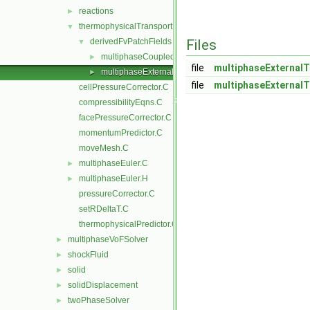
reactions
►
thermophysicalTransportModels
▼
derivedFvPatchFields
Files
▼
multiphaseCoupledTemperature
►
file
multiphaseExternal
multiphaseExternalTemperature
►
file
multiphaseExternal
cellPressureCorrector.C
compressibilityEqns.C
facePressureCorrector.C
momentumPredictor.C
moveMesh.C
multiphaseEuler.C
►
multiphaseEuler.H
►
pressureCorrector.C
setRDeltaT.C
thermophysicalPredictor.C
multiphaseVoFSolver
►
shockFluid
►
solid
►
solidDisplacement
►
twoPhaseSolver
►