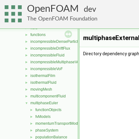
basicFluidSolver
►
OpenFOAM
compressibleMultiphaseVoF
►
dev
compressibleVoF
►
The OpenFOAM Foundation
film
►
fluid
►
functions
►
multiphaseExterna
incompressibleDenseParticleFluid
►
incompressibleDriftFlux
►
Directory dependency graph
incompressibleFluid
►
incompressibleMultiphaseVoF
►
incompressibleVoF
►
isothermalFilm
►
isothermalFluid
►
movingMesh
►
multicomponentFluid
►
multiphaseEuler
▼
functionObjects
►
fvModels
►
momentumTransportModels
►
phaseSystem
►
populationBalance
►