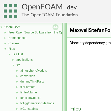
OpenFOAM
dev
The OpenFOAM Foundation
OpenFOAM
▼
MaxwellStefanFou
Free, Open Source Software from the OpenFOAM Foundation
►
Namespaces
►
Directory dependency gra
Classes
►
Files
▼
File List
▼
applications
►
src
▼
atmosphericModels
►
conversion
►
dummyThirdParty
►
fileFormats
►
finiteVolume
►
functionObjects
►
fvAgglomerationMethods
►
Files
fvConstraints
►