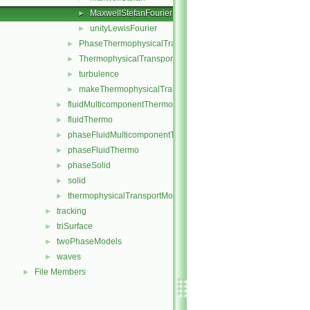
MaxwellStefanFourier
►
unityLewisFourier
►
PhaseThermophysicalTransportModel
►
ThermophysicalTransportModel
►
turbulence
►
makeThermophysicalTransportModel.H
►
fluidMulticomponentThermo
►
fluidThermo
►
phaseFluidMulticomponentThermo
►
phaseFluidThermo
►
phaseSolid
►
solid
►
thermophysicalTransportModel
►
tracking
►
triSurface
►
twoPhaseModels
►
waves
►
File Members
►