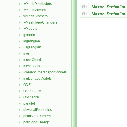
fvMeshDistributors
►
file
MaxwellStefanFour
fvMeshMovers
►
file
MaxwellStefanFour
fvMeshStitchers
►
fvMeshTopoChangers
►
fvModels
►
generic
►
lagrangian
►
Lagrangian
►
mesh
►
meshCheck
►
meshTools
►
MomentumTransportModels
►
multiphaseModels
►
ODE
►
OpenFOAM
►
OSspecific
►
parallel
►
physicalProperties
►
pointMeshMovers
►
polyTopoChange
►