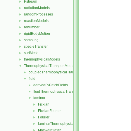
Pstream
►
radiationModels
►
randomProcesses
►
reactionModels
►
renumber
►
rigidBodyMotion
►
sampling
►
specieTransfer
►
surfMesh
►
thermophysicalModels
►
ThermophysicalTransportModels
▼
coupledThermophysicalTransportModels
►
fluid
▼
derivedFvPatchFields
►
fluidThermophysicalTransportModel
►
laminar
▼
Fickian
►
FickianFourier
►
Fourier
►
laminarThermophysicalTransportModel
►
MaxwellStefan
►