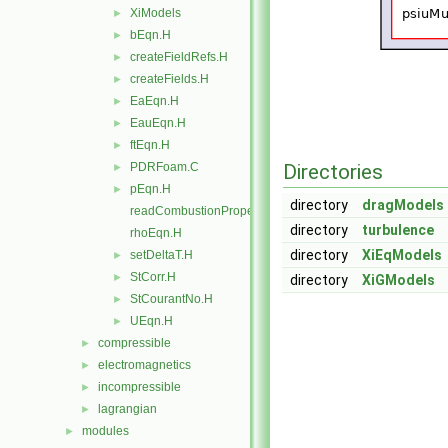
XiModels
►
bEqn.H
►
createFieldRefs.H
►
createFields.H
►
EaEqn.H
►
EauEqn.H
►
ftEqn.H
►
PDRFoam.C
Directories
►
pEqn.H
►
directory
dragModels
readCombustionProperties.H
directory
turbulence
rhoEqn.H
directory
XiEqModels
setDeltaT.H
►
StCorr.H
►
directory
XiGModels
StCourantNo.H
►
UEqn.H
►
compressible
►
electromagnetics
►
incompressible
►
lagrangian
►
modules
►