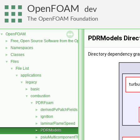
OpenFOAM
dev
The OpenFOAM Foundation
OpenFOAM
▼
PDRModels Direc
Free, Open Source Software from the OpenFOAM Foundation
►
Namespaces
►
Directory dependency gra
Classes
►
Files
▼
File List
▼
applications
▼
legacy
▼
basic
►
combustion
▼
PDRFoam
▼
derivedFvPatchFields
►
ignition
►
laminarFlameSpeed
►
PDRModels
►
psiuMulticomponentThermo
►