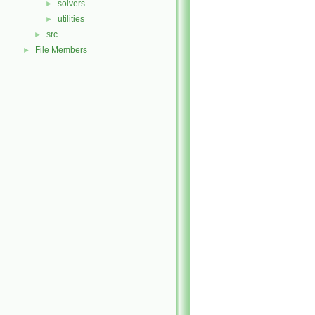
solvers
►
utilities
►
src
►
File Members
►