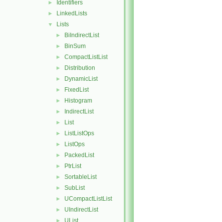
Identifiers
►
LinkedLists
►
Lists
▼
BiIndirectList
►
BinSum
►
CompactListList
►
Distribution
►
DynamicList
►
FixedList
►
Histogram
►
IndirectList
►
List
►
ListListOps
►
ListOps
►
PackedList
►
PtrList
►
SortableList
►
SubList
►
UCompactListList
►
UIndirectList
►
UList
►