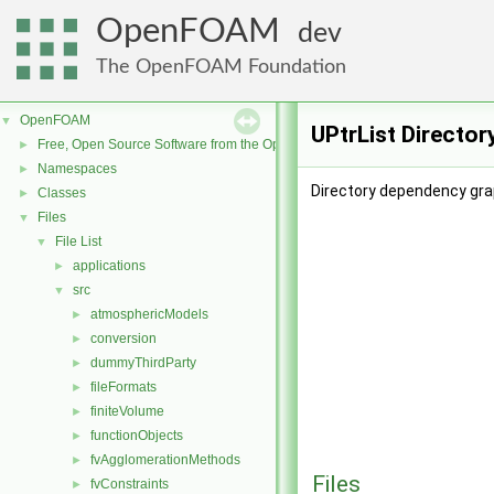
OpenFOAM
dev
The OpenFOAM Foundation
OpenFOAM
▼
UPtrList Directo
Free, Open Source Software from the OpenFOAM Foundation
►
Namespaces
►
Directory dependency grap
Classes
►
Files
▼
File List
▼
applications
►
src
▼
atmosphericModels
►
conversion
►
dummyThirdParty
►
fileFormats
►
finiteVolume
►
functionObjects
►
fvAgglomerationMethods
►
Files
fvConstraints
►