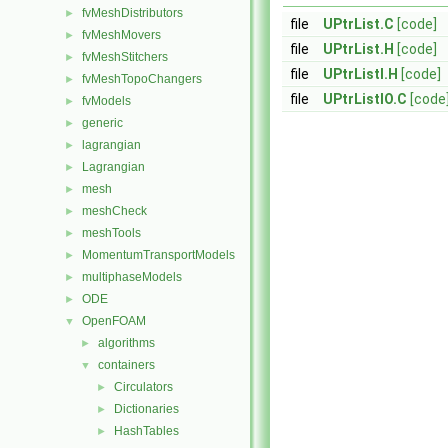
fvMeshDistributors
►
file
UPtrList.C
[code]
fvMeshMovers
►
file
UPtrList.H
[code]
fvMeshStitchers
►
file
UPtrListI.H
[code]
fvMeshTopoChangers
►
file
UPtrListIO.C
[code
fvModels
►
generic
►
lagrangian
►
Lagrangian
►
mesh
►
meshCheck
►
meshTools
►
MomentumTransportModels
►
multiphaseModels
►
ODE
►
OpenFOAM
▼
algorithms
►
containers
▼
Circulators
►
Dictionaries
►
HashTables
►