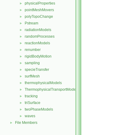
physicalProperties
►
pointMeshMovers
►
polyTopoChange
►
Pstream
►
radiationModels
►
randomProcesses
►
reactionModels
►
renumber
►
rigidBodyMotion
►
sampling
►
specieTransfer
►
surfMesh
►
thermophysicalModels
►
ThermophysicalTransportModels
►
tracking
►
triSurface
►
twoPhaseModels
►
waves
►
File Members
►