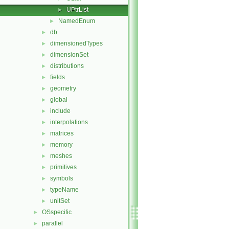
UPtrList
►
NamedEnum
►
db
►
dimensionedTypes
►
dimensionSet
►
distributions
►
fields
►
geometry
►
global
►
include
►
interpolations
►
matrices
►
memory
►
meshes
►
primitives
►
symbols
►
typeName
►
unitSet
►
OSspecific
►
parallel
►