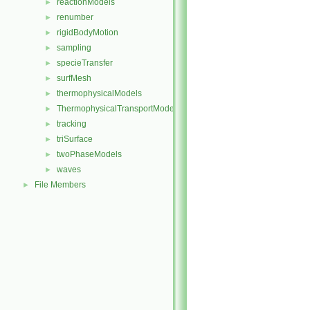
reactionModels
►
renumber
►
rigidBodyMotion
►
sampling
►
specieTransfer
►
surfMesh
►
thermophysicalModels
►
ThermophysicalTransportModels
►
tracking
►
triSurface
►
twoPhaseModels
►
waves
►
File Members
►