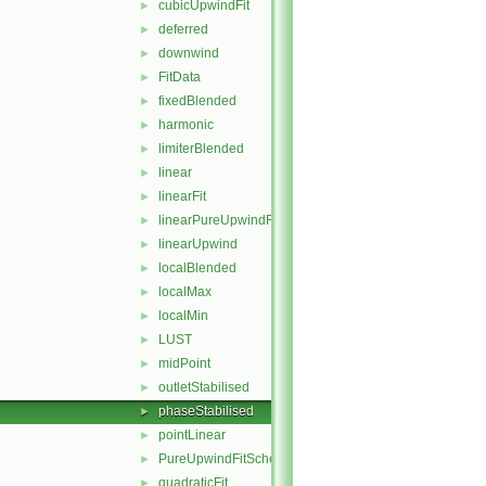
cubicUpwindFit
►
deferred
►
downwind
►
FitData
►
fixedBlended
►
harmonic
►
limiterBlended
►
linear
►
linearFit
►
linearPureUpwindFit
►
linearUpwind
►
localBlended
►
localMax
►
localMin
►
LUST
►
midPoint
►
outletStabilised
►
phaseStabilised
►
pointLinear
►
PureUpwindFitScheme
►
quadraticFit
►