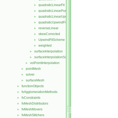
quadraticLinearFit
►
quadraticLinearPureUpwindFit
►
quadraticLinearUpwindFit
►
quadraticUpwindFit
►
reverseLinear
►
skewCorrected
►
UpwindFitScheme
►
weighted
►
surfaceInterpolation
►
surfaceInterpolationScheme
►
volPointInterpolation
►
pointMesh
►
solver
►
surfaceMesh
►
functionObjects
►
fvAgglomerationMethods
►
fvConstraints
►
fvMeshDistributors
►
fvMeshMovers
►
fvMeshStitchers
►