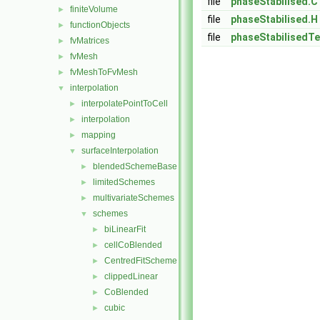
file
phaseStabilised.C
finiteVolume
►
file
phaseStabilised.H
functionObjects
►
file
phaseStabilisedT
fvMatrices
►
fvMesh
►
fvMeshToFvMesh
►
interpolation
▼
interpolatePointToCell
►
interpolation
►
mapping
►
surfaceInterpolation
▼
blendedSchemeBase
►
limitedSchemes
►
multivariateSchemes
►
schemes
▼
biLinearFit
►
cellCoBlended
►
CentredFitScheme
►
clippedLinear
►
CoBlended
►
cubic
►