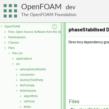
OpenFOAM
dev
The OpenFOAM Foundation
OpenFOAM
▼
phaseStabilised 
Free, Open Source Software from the OpenFOAM Foundation
►
Namespaces
►
Directory dependency gra
Classes
►
Files
▼
File List
▼
applications
►
src
▼
atmosphericModels
►
conversion
►
dummyThirdParty
►
fileFormats
►
finiteVolume
▼
algorithms
►
Files
cfdTools
►
fields
►