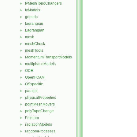
fvMeshTopoChangers
►
fvModels
►
generic
►
lagrangian
►
Lagrangian
►
mesh
►
meshCheck
►
meshTools
►
MomentumTransportModels
►
multiphaseModels
►
ODE
►
OpenFOAM
►
OSspecific
►
parallel
►
physicalProperties
►
pointMeshMovers
►
polyTopoChange
►
Pstream
►
radiationModels
►
randomProcesses
►