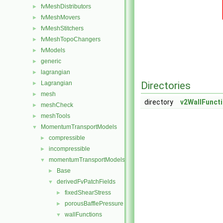
fvMeshDistributors
►
fvMeshMovers
►
fvMeshStitchers
►
fvMeshTopoChangers
►
fvModels
►
generic
►
lagrangian
►
Lagrangian
Directories
►
mesh
►
directory
v2WallFunct
meshCheck
►
meshTools
►
MomentumTransportModels
▼
compressible
►
incompressible
►
momentumTransportModels
▼
Base
►
derivedFvPatchFields
▼
fixedShearStress
►
porousBafflePressure
►
wallFunctions
▼