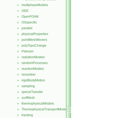
multiphaseModels
►
ODE
►
OpenFOAM
►
OSspecific
►
parallel
►
physicalProperties
►
pointMeshMovers
►
polyTopoChange
►
Pstream
►
radiationModels
►
randomProcesses
►
reactionModels
►
renumber
►
rigidBodyMotion
►
sampling
►
specieTransfer
►
surfMesh
►
thermophysicalModels
►
ThermophysicalTransportModels
►
tracking
►