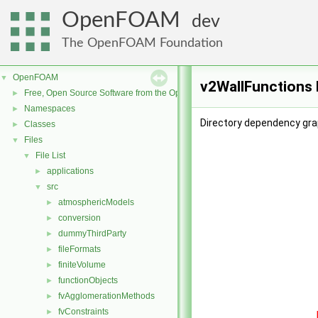
OpenFOAM
dev
The OpenFOAM Foundation
OpenFOAM
▼
v2WallFunctions 
Free, Open Source Software from the OpenFOAM Foundation
►
Namespaces
►
Directory dependency gra
Classes
►
Files
▼
File List
▼
applications
►
src
▼
atmosphericModels
►
conversion
►
dummyThirdParty
►
fileFormats
►
finiteVolume
►
functionObjects
►
fvAgglomerationMethods
►
fvConstraints
►