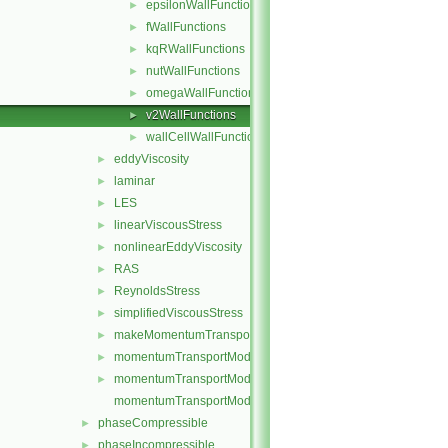
epsilonWallFunctions
►
fWallFunctions
►
kqRWallFunctions
►
nutWallFunctions
►
omegaWallFunctions
►
v2WallFunctions
►
wallCellWallFunction
►
eddyViscosity
►
laminar
►
LES
►
linearViscousStress
►
nonlinearEddyViscosity
►
RAS
►
ReynoldsStress
►
simplifiedViscousStress
►
makeMomentumTransportModel.H
►
momentumTransportModel.C
►
momentumTransportModel.H
►
momentumTransportModelTemplates.C
phaseCompressible
►
phaseIncompressible
►