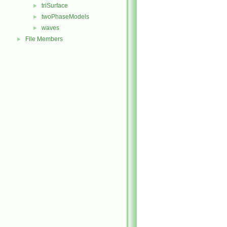
triSurface
►
twoPhaseModels
►
waves
►
File Members
►