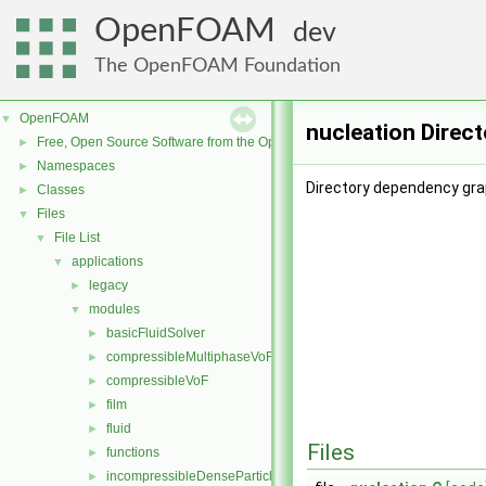
OpenFOAM
dev
The OpenFOAM Foundation
OpenFOAM
▼
nucleation Direc
Free, Open Source Software from the OpenFOAM Foundation
►
Namespaces
►
Directory dependency grap
Classes
►
Files
▼
File List
▼
applications
▼
legacy
►
modules
▼
basicFluidSolver
►
compressibleMultiphaseVoF
►
compressibleVoF
►
film
►
fluid
►
Files
functions
►
incompressibleDenseParticleFluid
►