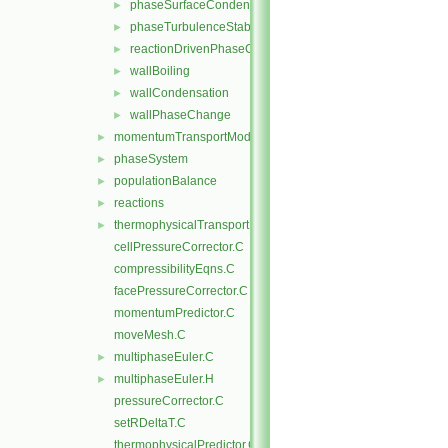
phaseSurfaceCondensation
►
phaseTurbulenceStabilisation
►
reactionDrivenPhaseChange
►
wallBoiling
►
wallCondensation
►
wallPhaseChange
►
momentumTransportModels
►
phaseSystem
►
populationBalance
►
reactions
►
thermophysicalTransportModels
►
cellPressureCorrector.C
compressibilityEqns.C
facePressureCorrector.C
momentumPredictor.C
moveMesh.C
multiphaseEuler.C
►
multiphaseEuler.H
►
pressureCorrector.C
setRDeltaT.C
thermophysicalPredictor.C