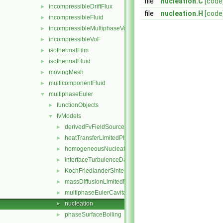
file
nucleation.C
[code
incompressibleDriftFlux
►
file
nucleation.H
[code
incompressibleFluid
►
incompressibleMultiphaseVoF
►
incompressibleVoF
►
isothermalFilm
►
isothermalFluid
►
movingMesh
►
multicomponentFluid
►
multiphaseEuler
▼
functionObjects
►
fvModels
▼
derivedFvFieldSources
►
heatTransferLimitedPhaseChange
►
homogeneousNucleation
►
interfaceTurbulenceDamping
►
KochFriedlanderSintering
►
massDiffusionLimitedPhaseChange
►
multiphaseEulerCavitation
►
nucleation
►
phaseSurfaceBoiling
►