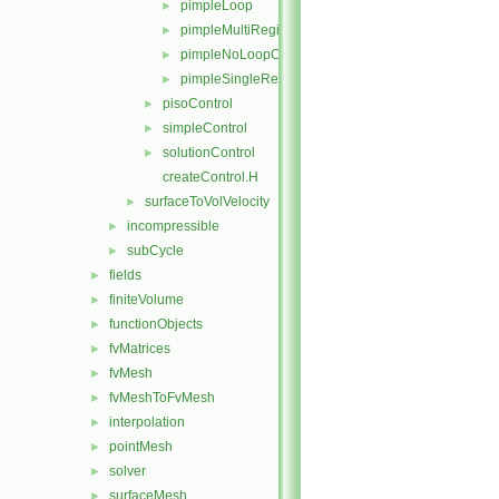
pimpleLoop
►
pimpleMultiRegionControl
►
pimpleNoLoopControl
►
pimpleSingleRegionControl
►
pisoControl
►
simpleControl
►
solutionControl
►
createControl.H
surfaceToVolVelocity
►
incompressible
►
subCycle
►
fields
►
finiteVolume
►
functionObjects
►
fvMatrices
►
fvMesh
►
fvMeshToFvMesh
►
interpolation
►
pointMesh
►
solver
►
surfaceMesh
►