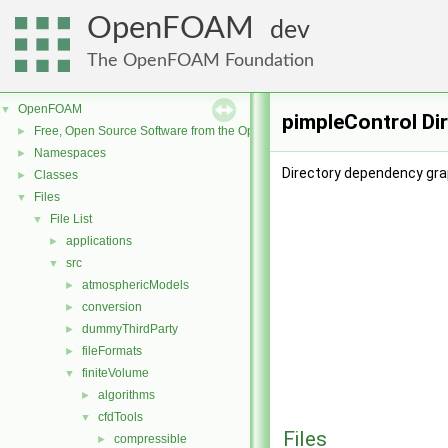
OpenFOAM
dev
The OpenFOAM Foundation
OpenFOAM
▼
pimpleControl Di
Free, Open Source Software from the OpenFOAM Foundation
►
Namespaces
►
Directory dependency gra
Classes
►
Files
▼
File List
▼
applications
►
src
▼
atmosphericModels
►
conversion
►
dummyThirdParty
►
fileFormats
►
finiteVolume
▼
algorithms
►
cfdTools
▼
Files
compressible
►