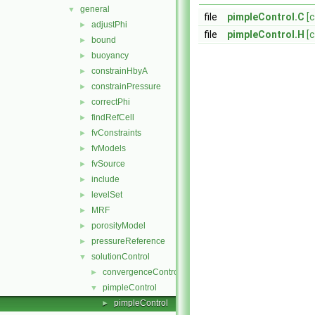
general
▼
file
pimpleControl.C
[
adjustPhi
►
file
pimpleControl.H
[
bound
►
buoyancy
►
constrainHbyA
►
constrainPressure
►
correctPhi
►
findRefCell
►
fvConstraints
►
fvModels
►
fvSource
►
include
►
levelSet
►
MRF
►
porosityModel
►
pressureReference
►
solutionControl
▼
convergenceControl
►
pimpleControl
▼
pimpleControl
►