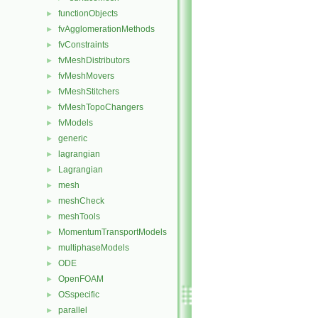
functionObjects
►
fvAgglomerationMethods
►
fvConstraints
►
fvMeshDistributors
►
fvMeshMovers
►
fvMeshStitchers
►
fvMeshTopoChangers
►
fvModels
►
generic
►
lagrangian
►
Lagrangian
►
mesh
►
meshCheck
►
meshTools
►
MomentumTransportModels
►
multiphaseModels
►
ODE
►
OpenFOAM
►
OSspecific
►
parallel
►