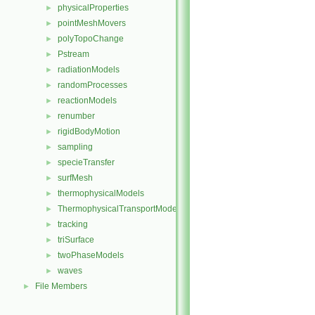
physicalProperties
►
pointMeshMovers
►
polyTopoChange
►
Pstream
►
radiationModels
►
randomProcesses
►
reactionModels
►
renumber
►
rigidBodyMotion
►
sampling
►
specieTransfer
►
surfMesh
►
thermophysicalModels
►
ThermophysicalTransportModels
►
tracking
►
triSurface
►
twoPhaseModels
►
waves
►
File Members
►