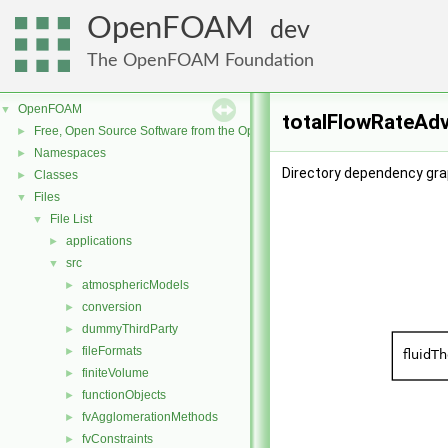
OpenFOAM
dev
The OpenFOAM Foundation
OpenFOAM
▼
totalFlowRateAdv
Free, Open Source Software from the OpenFOAM Foundation
►
Namespaces
►
Directory dependency gra
Classes
►
Files
▼
File List
▼
applications
►
src
▼
atmosphericModels
►
conversion
►
dummyThirdParty
►
fileFormats
►
finiteVolume
►
functionObjects
►
fvAgglomerationMethods
►
fvConstraints
►