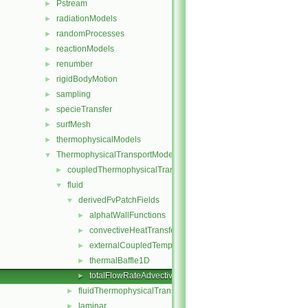
Pstream
►
radiationModels
►
randomProcesses
►
reactionModels
►
renumber
►
rigidBodyMotion
►
sampling
►
specieTransfer
►
surfMesh
►
thermophysicalModels
►
ThermophysicalTransportModels
▼
coupledThermophysicalTransportModels
►
fluid
▼
derivedFvPatchFields
▼
alphatWallFunctions
►
convectiveHeatTransfer
►
externalCoupledTemperatureMixed
►
thermalBaffle1D
►
totalFlowRateAdvectiveDiffusive
►
fluidThermophysicalTransportModel
►
laminar
►