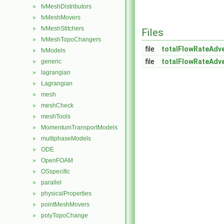
fvMeshDistributors
►
fvMeshMovers
►
fvMeshStitchers
►
Files
fvMeshTopoChangers
►
file
totalFlowRateAdve
fvModels
►
file
totalFlowRateAdve
generic
►
lagrangian
►
Lagrangian
►
mesh
►
meshCheck
►
meshTools
►
MomentumTransportModels
►
multiphaseModels
►
ODE
►
OpenFOAM
►
OSspecific
►
parallel
►
physicalProperties
►
pointMeshMovers
►
polyTopoChange
►