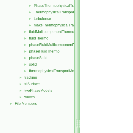
PhaseThermophysicalTransportModel
►
ThermophysicalTransportModel
►
turbulence
►
makeThermophysicalTransportModel.H
►
fluidMulticomponentThermo
►
fluidThermo
►
phaseFluidMulticomponentThermo
►
phaseFluidThermo
►
phaseSolid
►
solid
►
thermophysicalTransportModel
►
tracking
►
triSurface
►
twoPhaseModels
►
waves
►
File Members
►