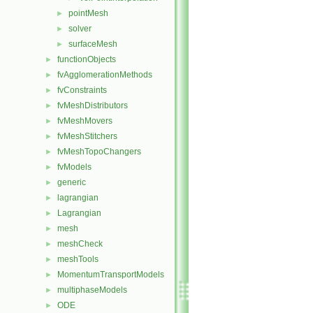
pointMesh
►
solver
►
surfaceMesh
►
functionObjects
►
fvAgglomerationMethods
►
fvConstraints
►
fvMeshDistributors
►
fvMeshMovers
►
fvMeshStitchers
►
fvMeshTopoChangers
►
fvModels
►
generic
►
lagrangian
►
Lagrangian
►
mesh
►
meshCheck
►
meshTools
►
MomentumTransportModels
►
multiphaseModels
►
ODE
►