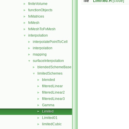
file
Limited.H
[code]
finiteVolume
►
functionObjects
►
fvMatrices
►
fvMesh
►
fvMeshToFvMesh
►
interpolation
▼
interpolatePointToCell
►
interpolation
►
mapping
►
surfaceInterpolation
▼
blendedSchemeBase
►
limitedSchemes
▼
blended
►
filteredLinear
►
filteredLinear2
►
filteredLinear3
►
Gamma
►
Limited
►
Limited01
►
limitedCubic
►