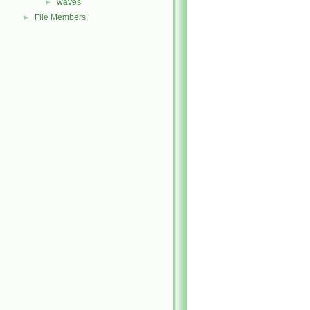
waves
►
File Members
►