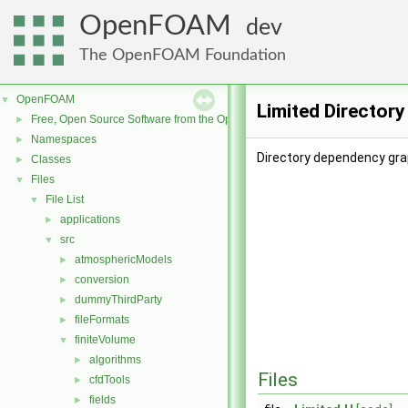
OpenFOAM
dev
The OpenFOAM Foundation
OpenFOAM
▼
Limited Director
Free, Open Source Software from the OpenFOAM Foundation
►
Namespaces
►
Directory dependency grap
Classes
►
Files
▼
File List
▼
applications
►
src
▼
atmosphericModels
►
conversion
►
dummyThirdParty
►
fileFormats
►
finiteVolume
▼
algorithms
►
Files
cfdTools
►
fields
►