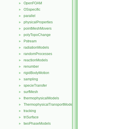
OpenFOAM
►
OSspecific
►
parallel
►
physicalProperties
►
pointMeshMovers
►
polyTopoChange
►
Pstream
►
radiationModels
►
randomProcesses
►
reactionModels
►
renumber
►
rigidBodyMotion
►
sampling
►
specieTransfer
►
surfMesh
►
thermophysicalModels
►
ThermophysicalTransportModels
►
tracking
►
triSurface
►
twoPhaseModels
►