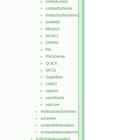
limitedLinear
►
LimitedScheme
►
limitedSurfaceInterpolationScheme
►
limitWith
►
Minmod
►
MUSCL
►
OSPRE
►
Phi
►
PhiScheme
►
QUICK
►
SFCD
►
SuperBee
►
UMIST
►
upwind
►
vanAlbada
►
vanLeer
►
multivariateSchemes
►
schemes
►
surfaceInterpolation
►
surfaceInterpolationScheme
►
volPointInterpolation
►