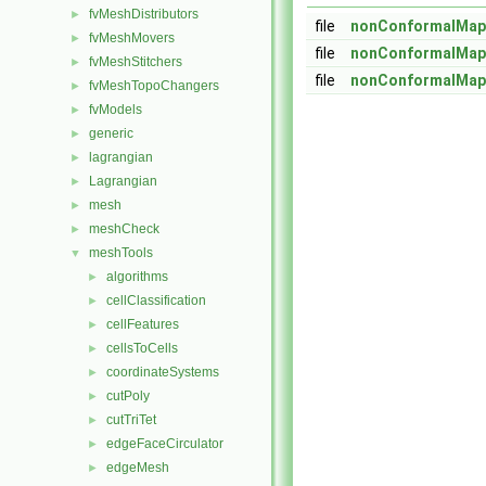
fvMeshDistributors
►
file
nonConformalMap
fvMeshMovers
►
file
nonConformalMap
fvMeshStitchers
►
file
nonConformalMap
fvMeshTopoChangers
►
fvModels
►
generic
►
lagrangian
►
Lagrangian
►
mesh
►
meshCheck
►
meshTools
▼
algorithms
►
cellClassification
►
cellFeatures
►
cellsToCells
►
coordinateSystems
►
cutPoly
►
cutTriTet
►
edgeFaceCirculator
►
edgeMesh
►