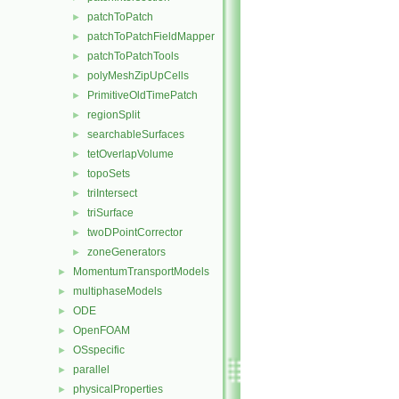
patchToPatch
►
patchToPatchFieldMapper
►
patchToPatchTools
►
polyMeshZipUpCells
►
PrimitiveOldTimePatch
►
regionSplit
►
searchableSurfaces
►
tetOverlapVolume
►
topoSets
►
triIntersect
►
triSurface
►
twoDPointCorrector
►
zoneGenerators
►
MomentumTransportModels
►
multiphaseModels
►
ODE
►
OpenFOAM
►
OSspecific
►
parallel
►
physicalProperties
►