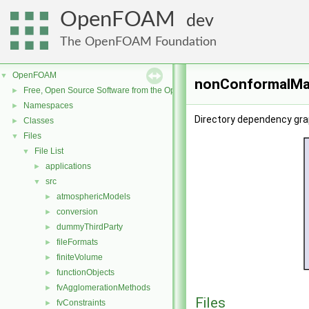
OpenFOAM
dev
The OpenFOAM Foundation
OpenFOAM
▼
nonConformalMap
Free, Open Source Software from the OpenFOAM Foundation
►
Namespaces
►
Directory dependency gr
Classes
►
Files
▼
File List
▼
applications
►
src
▼
atmosphericModels
►
conversion
►
dummyThirdParty
►
fileFormats
►
finiteVolume
►
functionObjects
►
fvAgglomerationMethods
►
Files
fvConstraints
►