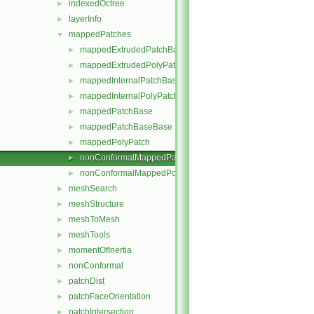
indexedOctree
►
layerInfo
►
mappedPatches
▼
mappedExtrudedPatchBase
►
mappedExtrudedPolyPatch
►
mappedInternalPatchBase
►
mappedInternalPolyPatch
►
mappedPatchBase
►
mappedPatchBaseBase
►
mappedPolyPatch
►
nonConformalMappedPatchBase
►
nonConformalMappedPolyPatch
►
meshSearch
►
meshStructure
►
meshToMesh
►
meshTools
►
momentOfInertia
►
nonConformal
►
patchDist
►
patchFaceOrientation
►
patchIntersection
►