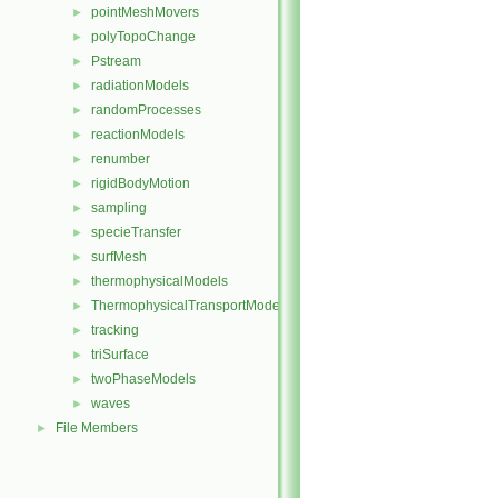
pointMeshMovers
►
polyTopoChange
►
Pstream
►
radiationModels
►
randomProcesses
►
reactionModels
►
renumber
►
rigidBodyMotion
►
sampling
►
specieTransfer
►
surfMesh
►
thermophysicalModels
►
ThermophysicalTransportModels
►
tracking
►
triSurface
►
twoPhaseModels
►
waves
►
File Members
►