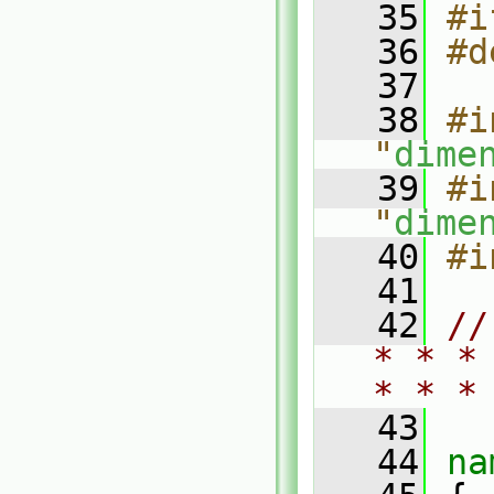
   35
#i
   36
#d
   37
   38
#i
"
dime
   39
#i
"
dime
   40
#i
   41
   42
//
* * *
* * *
   43
   44
na