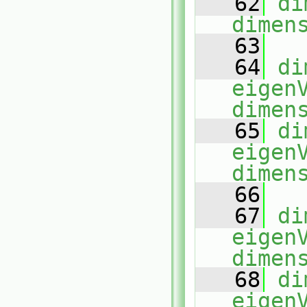
   62
di
dimen
   63
   64
di
eigen
dimen
   65
di
eigen
dimen
   66
   67
di
eigen
dimen
   68
di
eigen