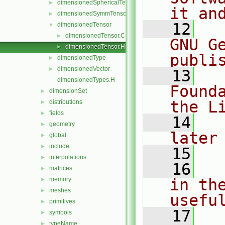
dimensionedSphericalTensor
►
it an
dimensionedSymmTensor
►
   12
  
dimensionedTensor
▼
dimensionedTensor.C
►
GNU G
dimensionedTensor.H
►
publi
dimensionedType
►
dimensionedVector
►
   13
  
dimensionedTypes.H
Found
dimensionSet
►
the L
distributions
►
fields
►
   14
  
geometry
►
later
global
►
include
►
   15
interpolations
►
   16
  
matrices
►
memory
in the
►
meshes
►
usefu
primitives
►
   17
  
symbols
►
typeName
►