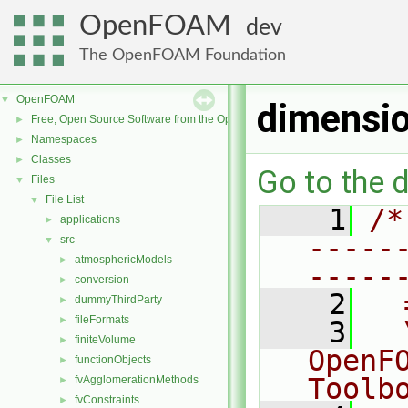
OpenFOAM
dev
The OpenFOAM Foundation
OpenFOAM
▼
dimensi
Free, Open Source Software from the OpenFOAM Foundation
►
Namespaces
►
Classes
►
Go to the d
Files
▼
File List
▼
    1
/*
applications
►
-----
src
▼
atmosphericModels
►
-----
conversion
►
    2
  
dummyThirdParty
►
fileFormats
►
    3
  
finiteVolume
►
OpenF
functionObjects
►
Toolb
fvAgglomerationMethods
►
fvConstraints
►