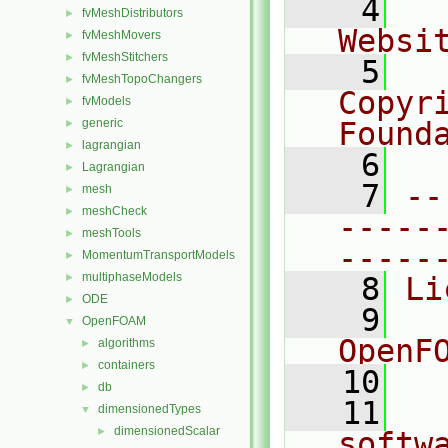
    4
  
fvMeshDistributors
►
Websi
fvMeshMovers
►
fvMeshStitchers
►
    5
  
fvMeshTopoChangers
►
Copyr
fvModels
►
generic
Found
►
lagrangian
►
    6
  
Lagrangian
►
    7
--
mesh
►
meshCheck
►
-----
meshTools
►
-----
MomentumTransportModels
►
multiphaseModels
►
    8
Li
ODE
►
    9
  
OpenFOAM
▼
OpenF
algorithms
►
containers
►
   10
db
►
   11
  
dimensionedTypes
▼
dimensionedScalar
►
softw