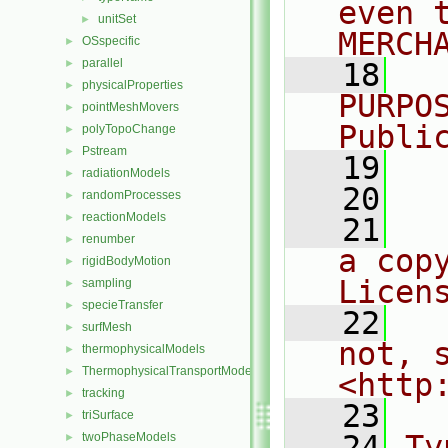
even 
unitSet
►
MERCH
OSspecific
►
parallel
►
   18
  
physicalProperties
►
PURPO
pointMeshMovers
►
Publi
polyTopoChange
►
Pstream
►
   19
  
radiationModels
►
   20
randomProcesses
►
reactionModels
►
   21
  
renumber
►
a cop
rigidBodyMotion
►
Licen
sampling
►
specieTransfer
►
   22
  
surfMesh
►
not, s
thermophysicalModels
►
ThermophysicalTransportModels
►
<http
tracking
►
   23
triSurface
►
   24
Ty
twoPhaseModels
►