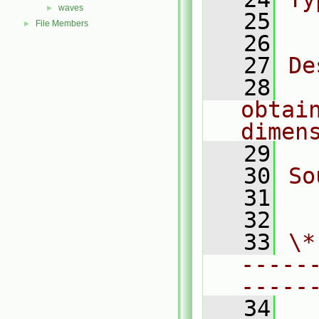
waves
►
   25
  
File Members
►
   26
   27
De
   28
  
obtain
dimen
   29
   30
So
   31
  
   32
   33
\*
-----
-----
   34