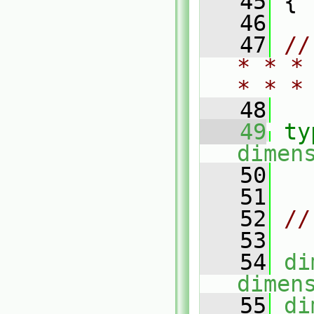
   45
 {
   46
   47
//
* * *
* * *
   48
   49
ty
dimen
   50
   51
   52
//
   53
   54
di
dimen
   55
di