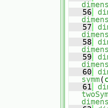
dimen
   56
di
dimen
   57
di
dimen
   58
di
dimen
   59
di
dimen
   60
di
symm
(
   61
di
twoSy
dimen