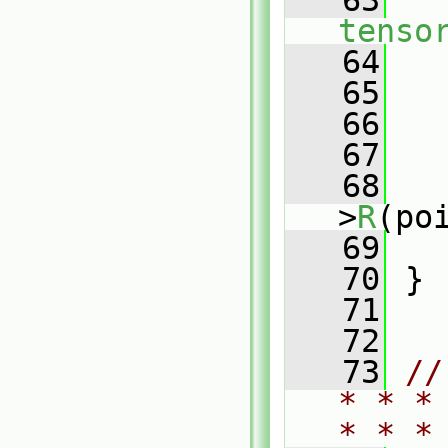
   63
   
tenso
   64
   65
   66
   67
   
   68
>
R
(po
   69
   
   70
 }
   71
   72
   73
//
* * *
* * *