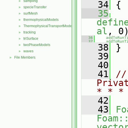
sampling
►
   34
 {
specieTransfer
►
   35
surfMesh
►
defin
thermophysicalModels
►
ThermophysicalTransportModels
►
al
, 0
tracking
►
   36
addToRunT
triSurface
►
   37
addToRunT
   38
 }
twoPhaseModels
►
waves
►
   39
File Members
►
   40
   41
//
Priva
* * *
   42
   43
Fo
Foam:
vecto