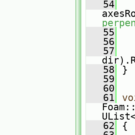
   54
axesR
perpe
   55
   
   56
   57
dir).
   58
 }
   59
   60
   61
vo
Foam:
UList
   62
 {