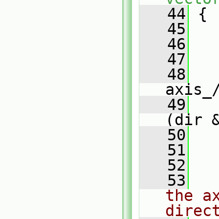
   44
{
   45
   46
   
   47
   48
axis_
   49
(dir 
   50
   51
   52
   
   53
the ax
direc