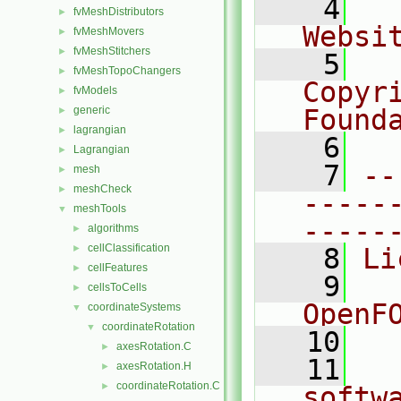
    4
  
fvMeshDistributors
►
Websi
fvMeshMovers
►
fvMeshStitchers
►
    5
  
fvMeshTopoChangers
►
Copyr
fvModels
►
generic
Found
►
lagrangian
►
    6
  
Lagrangian
►
    7
--
mesh
►
meshCheck
►
-----
meshTools
▼
-----
algorithms
►
cellClassification
►
    8
Li
cellFeatures
►
    9
  
cellsToCells
►
OpenF
coordinateSystems
▼
coordinateRotation
▼
   10
axesRotation.C
►
   11
  
axesRotation.H
►
coordinateRotation.C
►
softw