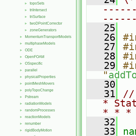
topoSets
►
-----
triIntersect
►
-----
triSurface
►
twoDPointCorrector
►
   25
zoneGenerators
►
   26
#i
MomentumTransportModels
►
multiphaseModels
   27
#i
►
ODE
►
   28
#i
OpenFOAM
►
   29
#i
OSspecific
►
parallel
►
"
addT
physicalProperties
►
   30
pointMeshMovers
►
polyTopoChange
►
   31
//
Pstream
►
* Sta
radiationModels
►
* * *
randomProcesses
►
reactionModels
►
   32
renumber
►
   33
na
rigidBodyMotion
►