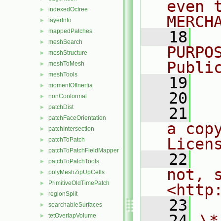
even 
indexedOctree
►
MERCH
layerInfo
►
mappedPatches
►
   18
  
meshSearch
►
PURPO
meshStructure
►
Publi
meshToMesh
►
meshTools
►
   19
  
momentOfInertia
►
   20
nonConformal
►
patchDist
►
   21
  
patchFaceOrientation
►
a cop
patchIntersection
►
Licen
patchToPatch
►
patchToPatchFieldMapper
►
   22
  
patchToPatchTools
►
not, s
polyMeshZipUpCells
►
PrimitiveOldTimePatch
►
<http
regionSplit
►
   23
searchableSurfaces
►
   24
\*
tetOverlapVolume
►