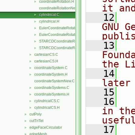
coordinateRotation.H
►
it an
coordinateRotationNew.C
   12
  
cylindrical.C
►
cylindrical.H
►
GNU G
EulerCoordinateRotation.C
►
publi
EulerCoordinateRotation.H
►
STARCDCoordinateRotation.C
►
   13
  
STARCDCoordinateRotation.H
►
Found
cartesianCS.C
►
the L
cartesianCS.H
►
coordinateSystem.C
►
   14
  
coordinateSystem.H
►
later
coordinateSystemNew.C
coordinateSystems.C
►
   15
coordinateSystems.H
►
   16
  
cylindricalCS.C
►
cylindricalCS.H
in the
►
cutPoly
►
usefu
cutTriTet
►
   17
  
edgeFaceCirculator
►
edgeMesh
►