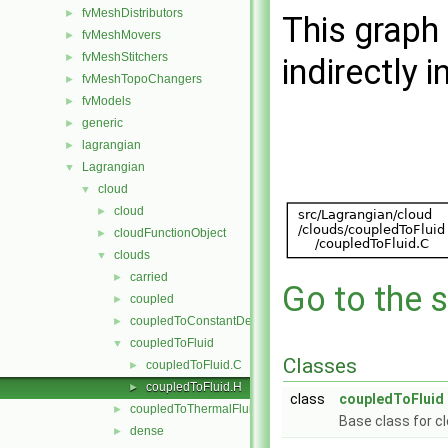
fvMeshDistributors
►
This graph 
fvMeshMovers
►
fvMeshStitchers
►
indirectly i
fvMeshTopoChangers
►
fvModels
►
generic
►
lagrangian
►
Lagrangian
▼
cloud
▼
cloud
►
cloudFunctionObject
►
clouds
▼
carried
►
Go to the s
coupled
►
coupledToConstantDensityFluid
►
coupledToFluid
▼
Classes
coupledToFluid.C
►
coupledToFluid.H
►
class
coupledToFluid
coupledToThermalFluid
►
Base class for cl
dense
►