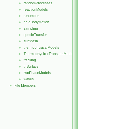
randomProcesses
►
reactionModels
►
renumber
►
rigidBodyMotion
►
sampling
►
specieTransfer
►
surfMesh
►
thermophysicalModels
►
ThermophysicalTransportModels
►
tracking
►
triSurface
►
twoPhaseModels
►
waves
►
File Members
►