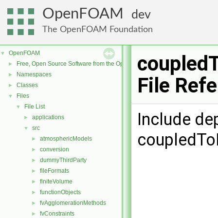
OpenFOAM
dev
The OpenFOAM Foundation
OpenFOAM
▼
coupledT
Free, Open Source Software from the OpenFOAM Foundation
►
Namespaces
►
File Ref
Classes
►
Files
▼
File List
▼
Include de
applications
►
src
▼
coupledToF
atmosphericModels
►
conversion
►
dummyThirdParty
►
fileFormats
►
finiteVolume
►
functionObjects
►
fvAgglomerationMethods
►
fvConstraints
►