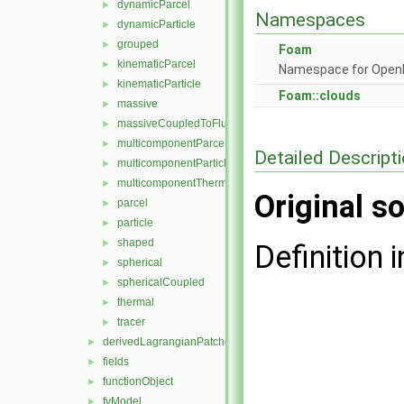
dynamicParcel
►
Namespaces
dynamicParticle
►
grouped
►
Foam
kinematicParcel
►
Namespace for Ope
kinematicParticle
►
Foam::clouds
massive
►
massiveCoupledToFluid
►
multicomponentParcel
►
Detailed Descript
multicomponentParticle
►
multicomponentThermal
►
Original so
parcel
►
particle
►
shaped
►
Definition i
spherical
►
sphericalCoupled
►
thermal
►
tracer
►
derivedLagrangianPatches
►
fields
►
functionObject
►
fvModel
►