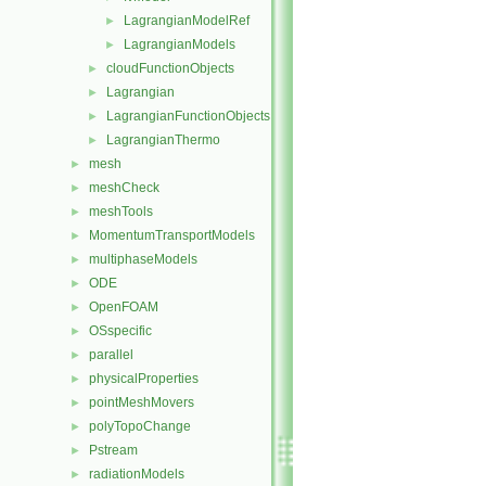
LagrangianModelRef
►
LagrangianModels
►
cloudFunctionObjects
►
Lagrangian
►
LagrangianFunctionObjects
►
LagrangianThermo
►
mesh
►
meshCheck
►
meshTools
►
MomentumTransportModels
►
multiphaseModels
►
ODE
►
OpenFOAM
►
OSspecific
►
parallel
►
physicalProperties
►
pointMeshMovers
►
polyTopoChange
►
Pstream
►
radiationModels
►