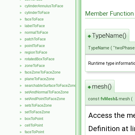
cylinderAnnulusToFace
►
Member Function
cylinderToFace
►
faceToFace
►
labelToFace
►
normalToFace
►
TypeName()
◆
patchToFace
►
pointToFace
►
TypeName
(
"twoPhase
regionToFace
►
rotatedBoxToFace
►
Runtime type informati
zoneToFace
►
faceZoneToFaceZone
►
planeToFaceZone
►
mesh()
searchableSurfaceToFaceZone
►
◆
setAndNormalToFaceZone
►
const
fvMesh
& mesh
(
setAndPointToFaceZone
►
setsToFaceZone
►
setToFaceZone
►
Access the m
boxToPoint
►
cellToPoint
►
Definition at l
faceToPoint
►