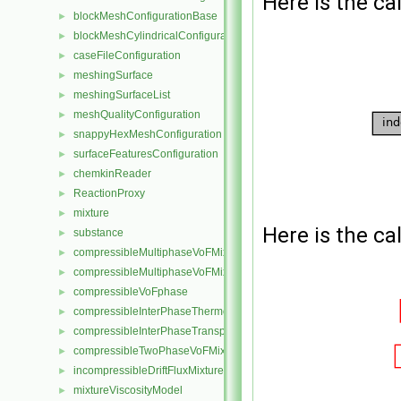
Here is the cal
blockMeshConfigurationBase
►
blockMeshCylindricalConfiguration
►
caseFileConfiguration
►
meshingSurface
►
meshingSurfaceList
►
meshQualityConfiguration
►
snappyHexMeshConfiguration
►
surfaceFeaturesConfiguration
►
chemkinReader
►
ReactionProxy
►
mixture
►
Here is the cal
substance
►
compressibleMultiphaseVoFMixture
►
compressibleMultiphaseVoFMixtureThermo
►
compressibleVoFphase
►
compressibleInterPhaseThermophysicalTransportModel
►
compressibleInterPhaseTransportModel
►
compressibleTwoPhaseVoFMixture
►
incompressibleDriftFluxMixture
►
mixtureViscosityModel
►