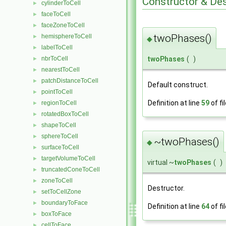
Constructor & De
cylinderToCell
►
faceToCell
►
faceZoneToCell
►
twoPhases()
hemisphereToCell
►
◆
labelToCell
►
twoPhases
(
)
nbrToCell
►
nearestToCell
►
patchDistanceToCell
►
Default construct.
pointToCell
►
Definition at line
59
of fi
regionToCell
►
rotatedBoxToCell
►
shapeToCell
►
sphereToCell
►
~twoPhases()
◆
surfaceToCell
►
targetVolumeToCell
►
virtual ~
twoPhases
(
)
truncatedConeToCell
►
zoneToCell
►
Destructor.
setToCellZone
►
boundaryToFace
►
Definition at line
64
of fi
boxToFace
►
cellToFace
►