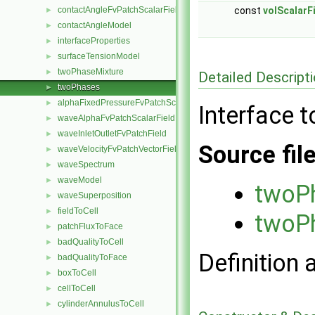
const
volScalarF
contactAngleFvPatchScalarField
►
contactAngleModel
►
interfaceProperties
►
surfaceTensionModel
►
twoPhaseMixture
►
Detailed Descript
twoPhases
►
alphaFixedPressureFvPatchScalarField
►
Interface 
waveAlphaFvPatchScalarField
►
waveInletOutletFvPatchField
►
Source fil
waveVelocityFvPatchVectorField
►
waveSpectrum
►
waveModel
►
twoP
waveSuperposition
►
fieldToCell
►
twoP
patchFluxToFace
►
badQualityToCell
►
Definition 
badQualityToFace
►
boxToCell
►
cellToCell
►
cylinderAnnulusToCell
►