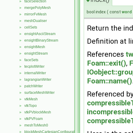
faceSelection
►
mergePolyMesh
►
bool index
(
const
word
mirrorFvMesh
►
meshDualiser
►
Return the in
cellSets
►
ensightAsciiStream
►
Definition at l
ensightBinaryStream
►
ensightMesh
►
References
tw
ensightStream
►
faceSets
►
Foam::exit()
,
F
tecplotWriter
►
IOobject::grou
internalWriter
►
Foam::name()
lagrangianWriter
►
patchWriter
►
Referenced b
surfaceMeshWriter
►
vtkMesh
►
compressible
vtkTopo
►
incompressib
vtkPVblockMesh
►
compressible
vtkPVFoam
►
meshToMesh0
►
blockMeshCartesianConfiguration
►