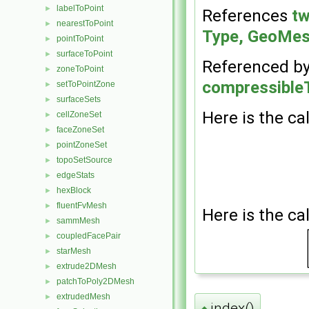
labelToPoint
►
References
tw
nearestToPoint
►
Type, GeoMesh
pointToPoint
►
surfaceToPoint
►
Referenced b
zoneToPoint
►
compressible
setToPointZone
►
surfaceSets
►
Here is the cal
cellZoneSet
►
faceZoneSet
►
pointZoneSet
►
topoSetSource
►
edgeStats
►
hexBlock
►
fluentFvMesh
►
Here is the cal
sammMesh
►
coupledFacePair
►
starMesh
►
extrude2DMesh
►
patchToPoly2DMesh
►
extrudedMesh
►
index()
◆