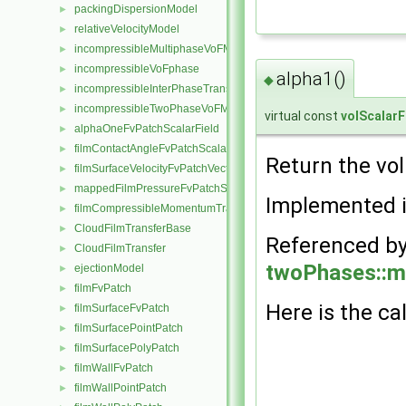
packingDispersionModel
►
relativeVelocityModel
►
incompressibleMultiphaseVoFMixture
►
incompressibleVoFphase
►
alpha1()
◆
incompressibleInterPhaseTransportModel
►
incompressibleTwoPhaseVoFMixture
►
virtual const
volScalarF
alphaOneFvPatchScalarField
►
filmContactAngleFvPatchScalarField
►
Return the vo
filmSurfaceVelocityFvPatchVectorField
►
mappedFilmPressureFvPatchScalarField
►
Implemented 
filmCompressibleMomentumTransportModel
►
CloudFilmTransferBase
►
Referenced b
CloudFilmTransfer
►
twoPhases::m
ejectionModel
►
filmFvPatch
►
Here is the cal
filmSurfaceFvPatch
►
filmSurfacePointPatch
►
filmSurfacePolyPatch
►
filmWallFvPatch
►
filmWallPointPatch
►