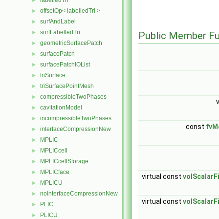
labelledTri
►
offsetOp< labelledTri >
►
surfAndLabel
►
sortLabelledTri
►
Public Member Fu
geometricSurfacePatch
►
surfacePatch
►
surfacePatchIOList
►
triSurface
►
triSurfacePointMesh
►
compressibleTwoPhases
►
cavitationModel
►
incompressibleTwoPhases
►
const
fvM
interfaceCompressionNew
►
MPLIC
►
MPLICcell
►
MPLICcellStorage
►
MPLICface
►
virtual const
volScalarF
MPLICU
►
noInterfaceCompressionNew
►
virtual const
volScalarF
PLIC
►
PLICU
►