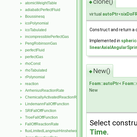
clone()
◆
atomicWeightTable
►
adiabaticPerfectFluid
►
virtual
autoPtr
<
sixDoFR
Boussinesq
►
icoPolynomial
►
Construct and return a 
icoTabulated
►
incompressiblePerfectGas
►
Implemented in
spheric
PengRobinsonGas
►
linearAxialAngularSpri
perfectFluid
►
perfectGas
►
rhoConst
►
New()
rhoTabulated
►
◆
rPolynomial
►
Foam::autoPtr
<
Foam::
reaction
►
New
ArrheniusReactionRate
►
ChemicallyActivatedReactionRate
►
LindemannFallOffFunction
►
SRIFallOffFunction
►
TroeFallOffFunction
►
Select constr
FallOffReactionRate
►
Time
.
fluxLimitedLangmuirHinshelwoodReactionRate
►