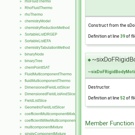
rhoFluidThermo
►
RhoFluidThermo
►
rhoThermo
►
chemistryModel
►
Construct from the sDo
chemistryReductionMethod
►
SortableListDRGEP
►
Definition at line
39
of fi
SortableListEFA
►
chemistryTabulationMethod
►
binaryNode
►
~sixDoFRigidBo
◆
binaryTree
►
chemPointISAT
►
~
sixDoFRigidBodyMoti
FluidMulticomponentThermo
►
fluidMulticomponentThermo
►
Destructor.
DimensionedFieldListSlicer
►
DimensionedFieldListAndSlicer
►
Definition at line
52
of fi
FieldListSlice
►
GeometricFieldListSlicer
►
coefficientMulticomponentMixture
►
coefficientWilkeMulticomponentMixture
►
Member Function
multicomponentMixture
►
singleComponentMixture
►