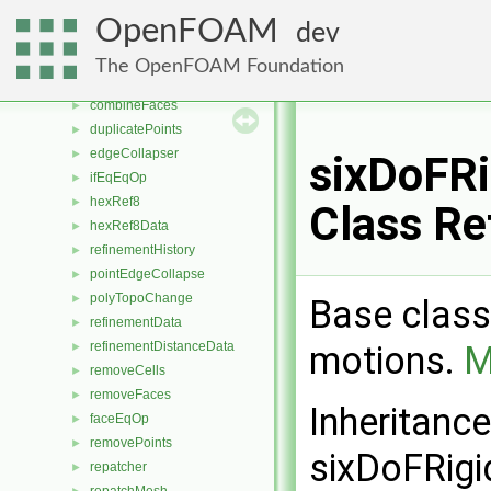
polyMeshAdder
►
OpenFOAM
dev
polyMeshFilter
►
polyMeshFilterSettings
►
The OpenFOAM Foundation
addPatchCellLayer
►
combineFaces
►
duplicatePoints
►
edgeCollapser
►
sixDoFRi
ifEqEqOp
►
hexRef8
►
Class Re
hexRef8Data
►
refinementHistory
►
pointEdgeCollapse
►
polyTopoChange
►
Base class 
refinementData
►
motions.
M
refinementDistanceData
►
removeCells
►
removeFaces
►
Inheritanc
faceEqOp
►
removePoints
►
sixDoFRigi
repatcher
►