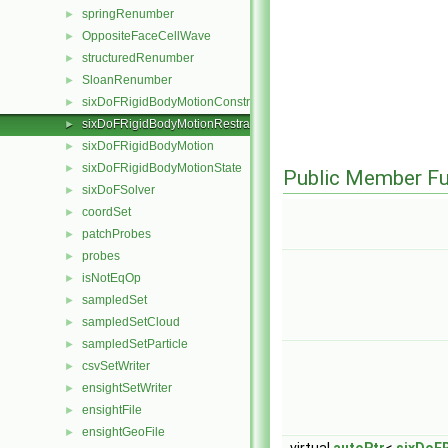
springRenumber
►
OppositeFaceCellWave
►
structuredRenumber
►
SloanRenumber
►
sixDoFRigidBodyMotionConstraint
►
sixDoFRigidBodyMotionRestraint
►
sixDoFRigidBodyMotion
►
sixDoFRigidBodyMotionState
►
Public Member Fu
sixDoFSolver
►
coordSet
►
patchProbes
►
probes
►
isNotEqOp
►
sampledSet
►
sampledSetCloud
►
sampledSetParticle
►
csvSetWriter
►
ensightSetWriter
►
ensightFile
►
ensightGeoFile
►
virtual
autoPtr
<
sixDoF