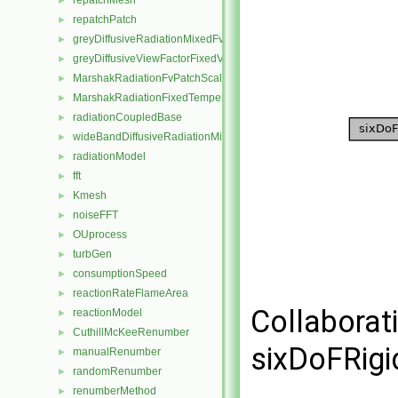
repatchMesh
►
repatchPatch
►
greyDiffusiveRadiationMixedFvPatchScalarField
►
greyDiffusiveViewFactorFixedValueFvPatchScalarField
►
MarshakRadiationFvPatchScalarField
►
MarshakRadiationFixedTemperatureFvPatchScalarField
►
radiationCoupledBase
►
wideBandDiffusiveRadiationMixedFvPatchScalarField
►
radiationModel
►
fft
►
Kmesh
►
noiseFFT
►
OUprocess
►
turbGen
►
consumptionSpeed
►
reactionRateFlameArea
►
Collaborat
reactionModel
►
CuthillMcKeeRenumber
►
sixDoFRigi
manualRenumber
►
randomRenumber
►
renumberMethod
►