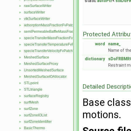
static
autoPtr
<
sixDoFR
rawSurfaceWriter
►
surfaceWriter
►
vtkSurfaceWriter
►
adsorptionMassFractionFvPatchScalarField
►
semiPermeableBaffleMassFractionFvPatchScalarField
►
Protected Attribu
specieTransferMassFractionFvPatchScalarField
►
word
name_
specieTransferTemperatureFvPatchScalarField
►
Name of the
specieTransferVelocityFvPatchVectorField
►
MeshedSurface
►
dictionary
sDoFRBMRC
MeshedSurfaceProxy
►
Restraint mo
UnsortedMeshedSurface
►
MeshedSurfaceIOAllocator
►
STLpoint
►
Detailed Descript
STLtriangle
►
surfaceRegistry
►
Base class 
surfMesh
►
surfZone
►
motions.
surfZoneIOList
►
surfZoneIdentifier
►
BasicThermo
►