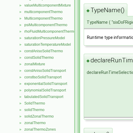
valueMulticomponentMixture
►
TypeName()
◆
multicomponentThermo
►
MulticomponentThermo
►
TypeName
(
"sixDoFRig
psiMulticomponentThermo
►
rhoFluidMulticomponentThermo
►
Runtime type informati
saturationPressureModel
►
saturationTemperatureModel
►
constAnisoSolidThermo
►
constSolidThermo
►
declareRunTime
◆
zonalMixture
►
constAnisoSolidTransport
►
declareRunTimeSelecti
constIsoSolidTransport
►
exponentialSolidTransport
►
polynomialSolidTransport
►
tabulatedSolidTransport
►
SolidThermo
►
solidThermo
►
solidZonalThermo
►
zonalThermo
►
zonalThermoZones
►