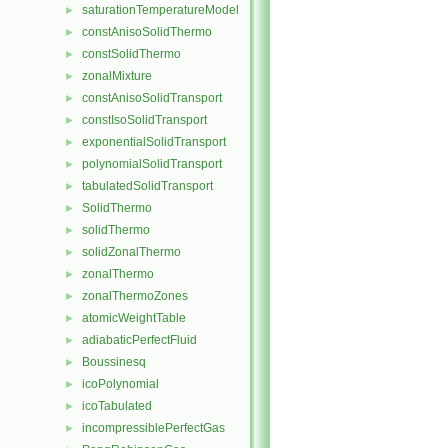
saturationTemperatureModel
►
constAnisoSolidThermo
►
constSolidThermo
►
zonalMixture
►
constAnisoSolidTransport
►
constIsoSolidTransport
►
exponentialSolidTransport
►
polynomialSolidTransport
►
tabulatedSolidTransport
►
SolidThermo
►
solidThermo
►
solidZonalThermo
►
zonalThermo
►
zonalThermoZones
►
atomicWeightTable
►
adiabaticPerfectFluid
►
Boussinesq
►
icoPolynomial
►
icoTabulated
►
incompressiblePerfectGas
►