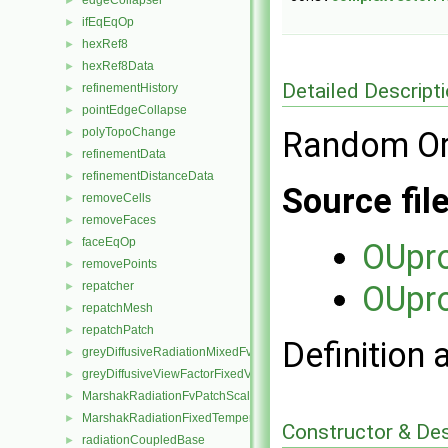
edgeCollapser
►
ifEqEqOp
►
hexRef8
►
hexRef8Data
►
Detailed Descript
refinementHistory
►
pointEdgeCollapse
►
polyTopoChange
Random Or
►
refinementData
►
refinementDistanceData
►
Source fil
removeCells
►
removeFaces
►
faceEqOp
►
OUpr
removePoints
►
repatcher
OUpr
►
repatchMesh
►
repatchPatch
►
Definition 
greyDiffusiveRadiationMixedFvPatchScalarField
►
greyDiffusiveViewFactorFixedValueFvPatchScalarField
►
MarshakRadiationFvPatchScalarField
►
MarshakRadiationFixedTemperatureFvPatchScalarField
►
Constructor & De
radiationCoupledBase
►