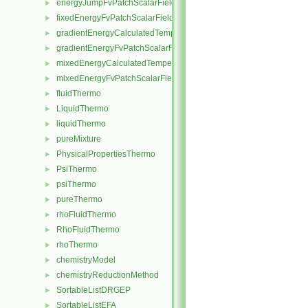
energyJumpFvPatchScalarField
►
fixedEnergyFvPatchScalarField
►
gradientEnergyCalculatedTemperatureFvPatchScalarField
►
gradientEnergyFvPatchScalarField
►
mixedEnergyCalculatedTemperatureFvPatchScalarField
►
mixedEnergyFvPatchScalarField
►
fluidThermo
►
LiquidThermo
►
liquidThermo
►
pureMixture
►
PhysicalPropertiesThermo
►
PsiThermo
►
psiThermo
►
pureThermo
►
rhoFluidThermo
►
RhoFluidThermo
►
rhoThermo
►
chemistryModel
►
chemistryReductionMethod
►
SortableListDRGEP
►
SortableListEFA
►