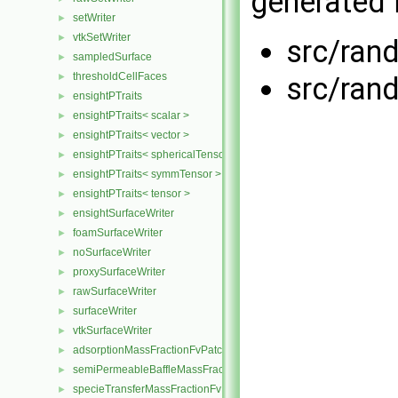
generated f
setWriter
►
vtkSetWriter
►
src/ran
sampledSurface
►
thresholdCellFaces
►
src/ran
ensightPTraits
►
ensightPTraits< scalar >
►
ensightPTraits< vector >
►
ensightPTraits< sphericalTensor >
►
ensightPTraits< symmTensor >
►
ensightPTraits< tensor >
►
ensightSurfaceWriter
►
foamSurfaceWriter
►
noSurfaceWriter
►
proxySurfaceWriter
►
rawSurfaceWriter
►
surfaceWriter
►
vtkSurfaceWriter
►
adsorptionMassFractionFvPatchScalarField
►
semiPermeableBaffleMassFractionFvPatchScalarField
►
specieTransferMassFractionFvPatchScalarField
►