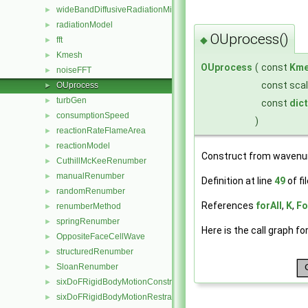
wideBandDiffusiveRadiationMixedFvPatchScalarField
►
radiationModel
►
OUprocess()
◆
fft
►
Kmesh
►
OUprocess
(
const
Kme
noiseFFT
►
const sca
OUprocess
►
turbGen
►
const
dic
consumptionSpeed
►
)
reactionRateFlameArea
►
reactionModel
►
Construct from wavenum
CuthillMcKeeRenumber
►
manualRenumber
►
Definition at line
49
of fi
randomRenumber
►
References
forAll
,
K
,
Fo
renumberMethod
►
springRenumber
►
Here is the call graph fo
OppositeFaceCellWave
►
structuredRenumber
►
SloanRenumber
►
sixDoFRigidBodyMotionConstraint
►
sixDoFRigidBodyMotionRestraint
►