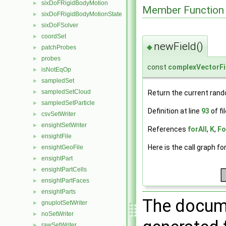
sixDoFRigidBodyMotion
►
Member Function
sixDoFRigidBodyMotionState
►
sixDoFSolver
►
coordSet
►
newField()
◆
patchProbes
►
probes
►
const
complexVectorFi
isNotEqOp
►
sampledSet
►
sampledSetCloud
►
Return the current rand
sampledSetParticle
►
Definition at line
93
of fi
csvSetWriter
►
ensightSetWriter
►
References
forAll
,
K
,
Fo
ensightFile
►
Here is the call graph fo
ensightGeoFile
►
ensightPart
►
ensightPartCells
►
ensightPartFaces
►
ensightParts
►
The docume
gnuplotSetWriter
►
noSetWriter
►
rawSetWriter
►