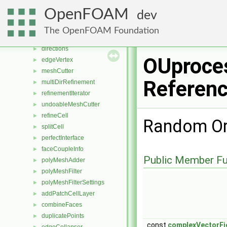
cellLooper
►
OpenFOAM
dev
geomCellLooper
►
hexCellLooper
►
The OpenFOAM Foundation
directionInfo
►
directions
►
OUproce
edgeVertex
►
meshCutter
►
Referen
multiDirRefinement
►
refinementIterator
►
undoableMeshCutter
►
refineCell
►
Random Or
splitCell
►
perfectInterface
►
faceCoupleInfo
►
Public Member Fu
polyMeshAdder
►
polyMeshFilter
►
polyMeshFilterSettings
►
addPatchCellLayer
►
combineFaces
►
duplicatePoints
►
const
complexVectorFi