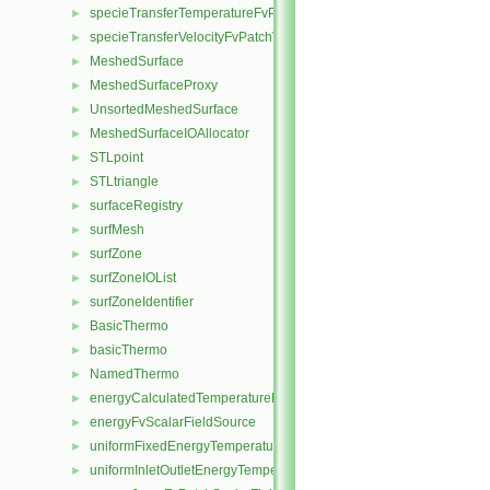
specieTransferTemperatureFvPatchScalarField
►
specieTransferVelocityFvPatchVectorField
►
MeshedSurface
►
MeshedSurfaceProxy
►
UnsortedMeshedSurface
►
MeshedSurfaceIOAllocator
►
STLpoint
►
STLtriangle
►
surfaceRegistry
►
surfMesh
►
surfZone
►
surfZoneIOList
►
surfZoneIdentifier
►
BasicThermo
►
basicThermo
►
NamedThermo
►
energyCalculatedTemperatureFvScalarFieldSource
►
energyFvScalarFieldSource
►
uniformFixedEnergyTemperatureFvScalarFieldSource
►
uniformInletOutletEnergyTemperatureFvScalarFieldSource
►