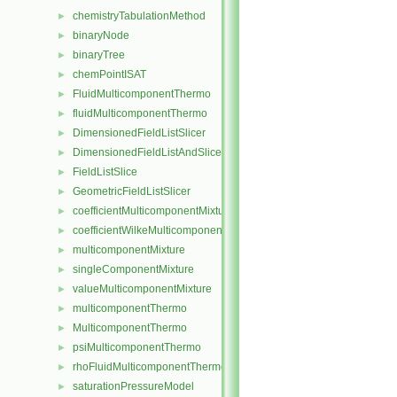
chemistryTabulationMethod
►
binaryNode
►
binaryTree
►
chemPointISAT
►
FluidMulticomponentThermo
►
fluidMulticomponentThermo
►
DimensionedFieldListSlicer
►
DimensionedFieldListAndSlicer
►
FieldListSlice
►
GeometricFieldListSlicer
►
coefficientMulticomponentMixture
►
coefficientWilkeMulticomponentMixture
►
multicomponentMixture
►
singleComponentMixture
►
valueMulticomponentMixture
►
multicomponentThermo
►
MulticomponentThermo
►
psiMulticomponentThermo
►
rhoFluidMulticomponentThermo
►
saturationPressureModel
►