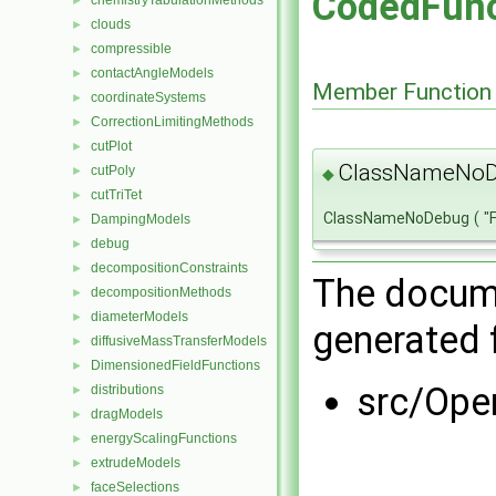
CodedFunc
chemistryTabulationMethods
►
clouds
►
compressible
►
contactAngleModels
►
Member Function
coordinateSystems
►
CorrectionLimitingMethods
►
cutPlot
►
ClassNameNoD
cutPoly
►
◆
cutTriTet
►
ClassNameNoDebug
(
"
DampingModels
►
debug
►
decompositionConstraints
►
The docume
decompositionMethods
►
diameterModels
►
generated f
diffusiveMassTransferModels
►
DimensionedFieldFunctions
►
src/Ope
distributions
►
dragModels
►
energyScalingFunctions
►
extrudeModels
►
faceSelections
►