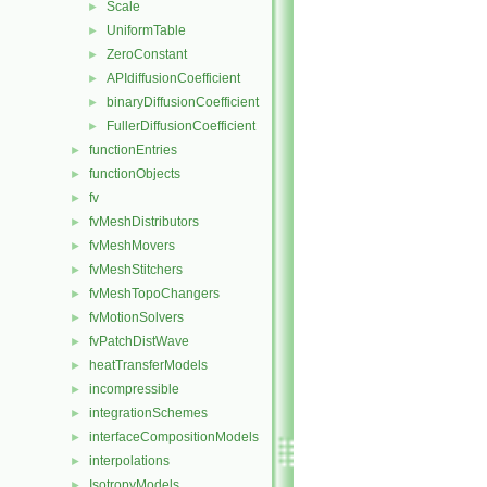
Scale
►
UniformTable
►
ZeroConstant
►
APIdiffusionCoefficient
►
binaryDiffusionCoefficient
►
FullerDiffusionCoefficient
►
functionEntries
►
functionObjects
►
fv
►
fvMeshDistributors
►
fvMeshMovers
►
fvMeshStitchers
►
fvMeshTopoChangers
►
fvMotionSolvers
►
fvPatchDistWave
►
heatTransferModels
►
incompressible
►
integrationSchemes
►
interfaceCompositionModels
►
interpolations
►
IsotropyModels
►