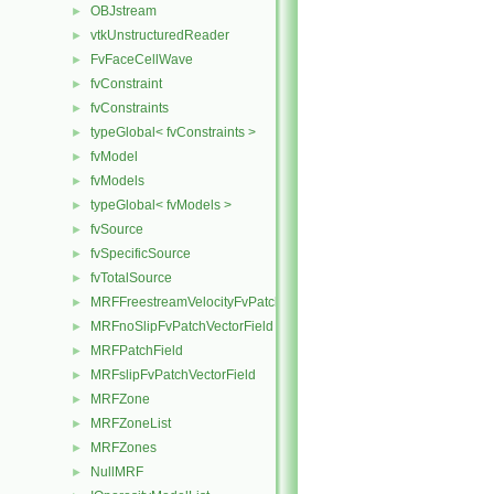
OBJstream
►
vtkUnstructuredReader
►
FvFaceCellWave
►
fvConstraint
►
fvConstraints
►
typeGlobal< fvConstraints >
►
fvModel
►
fvModels
►
typeGlobal< fvModels >
►
fvSource
►
fvSpecificSource
►
fvTotalSource
►
MRFFreestreamVelocityFvPatchVectorField
►
MRFnoSlipFvPatchVectorField
►
MRFPatchField
►
MRFslipFvPatchVectorField
►
MRFZone
►
MRFZoneList
►
MRFZones
►
NullMRF
►