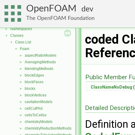
OpenFOAM
dev
OpenFOAM
▼
The OpenFOAM Foundation
Free, Open Source Software from the OpenFOAM Foundation
►
Namespaces
►
coded Cl
Classes
▼
Class List
▼
Referen
Foam
▼
aspectRatioModels
►
AveragingMethods
►
blendingMethods
►
blockEdges
►
Public Member Fu
blockFaces
►
ClassNameNoDebug
(
blocks
►
blockVertices
►
cavitationModels
►
Detailed Descript
cellCutPlot
►
cellsToCellss
►
Definition 
chemistryModels
►
chemistryReductionMethods
►