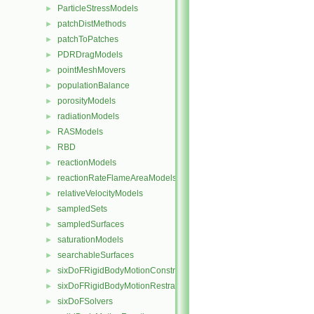
ParticleStressModels
►
patchDistMethods
►
patchToPatches
►
PDRDragModels
►
pointMeshMovers
►
populationBalance
►
porosityModels
►
radiationModels
►
RASModels
►
RBD
►
reactionModels
►
reactionRateFlameAreaModels
►
relativeVelocityModels
►
sampledSets
►
sampledSurfaces
►
saturationModels
►
searchableSurfaces
►
sixDoFRigidBodyMotionConstraints
►
sixDoFRigidBodyMotionRestraints
►
sixDoFSolvers
►