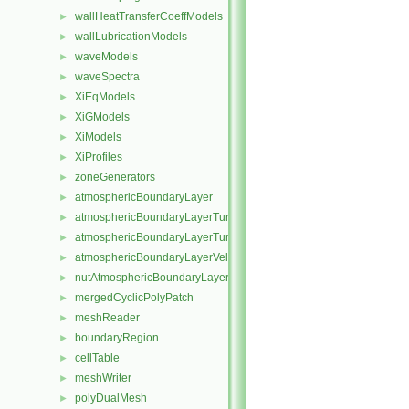
wallHeatTransferCoeffModels
►
wallLubricationModels
►
waveModels
►
waveSpectra
►
XiEqModels
►
XiGModels
►
XiModels
►
XiProfiles
►
zoneGenerators
►
atmosphericBoundaryLayer
►
atmosphericBoundaryLayerTurbulentEpsilonFvPatchScalarField
►
atmosphericBoundaryLayerTurbulentKineticEnergyFvPatchScalarF
►
atmosphericBoundaryLayerVelocityFvPatchVectorField
►
nutAtmosphericBoundaryLayerWallFunctionFvPatchScalarField
►
mergedCyclicPolyPatch
►
meshReader
►
boundaryRegion
►
cellTable
►
meshWriter
►
polyDualMesh
►