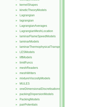
kernelShapes
►
kineticTheoryModels
►
Lagrangian
►
lagrangian
►
LagrangianAverages
►
LagrangianMeshLocation
►
laminarFlameSpeedModels
►
laminarModels
►
laminarThermophysicalTransportModels
►
LESModels
►
liftModels
►
limitFuncs
►
meshReaders
►
meshWriters
►
mixtureViscosityModels
►
MULES
►
oneDimensionalDiscretisations
►
packingDispersionModels
►
PackingModels
►
pairPotentials
►