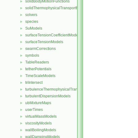
solidBodyMotionFunctions
►
solidThermophysicalTransportModels
►
solvers
►
species
►
SuModels
►
surfaceTensionCoefficientModels
►
surfaceTensionModels
►
swarmCorrections
►
symbols
►
TableReaders
►
tetherPotentials
►
TimeScaleModels
►
triIntersect
►
turbulenceThermophysicalTransportModels
►
turbulentDispersionModels
►
ubMixtureMaps
►
userTimes
►
virtualMassModels
►
viscosityModels
►
wallBoilingModels
►
wallDampingModels
►