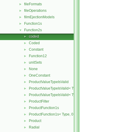
fileFormats
►
fileOperations
►
filmEjectionModels
►
Function1s
►
Function2s
▼
coded
►
Coded
►
Constant
►
Function12
►
unitSets
►
None
►
OneConstant
►
ProductValueTypeIsValid
►
ProductValueTypeIsValid< Type, scalar >
►
ProductValueTypeIsValid< Type, ValueType, typename std::enable_
►
ProductFilter
►
ProductFunction1s
►
ProductFunction1s< Type, 0 >
►
Product
►
Radial
►