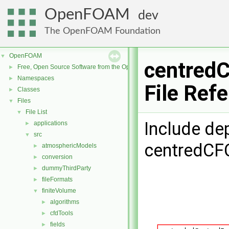
OpenFOAM
dev
The OpenFOAM Foundation
OpenFOAM
▼
centredC
Free, Open Source Software from the OpenFOAM Foundation
►
Namespaces
►
File Ref
Classes
►
Files
▼
File List
▼
Include de
applications
►
src
▼
centredCFC
atmosphericModels
►
conversion
►
dummyThirdParty
►
fileFormats
►
finiteVolume
▼
algorithms
►
cfdTools
►
fields
►