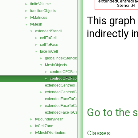
finiteVolume
►
functionObjects
►
This graph 
fvMatrices
►
fvMesh
▼
indirectly i
extendedStencil
▼
cellToCell
►
cellToFace
►
faceToCell
▼
globalIndexStencils
►
MeshObjects
▼
centredCFCFaceToCellStencilObject.C
►
centredCFCFaceToCellStencilObject.H
►
extendedCentredFaceToCellStencil.C
extendedCentredFaceToCellStencil.H
►
extendedFaceToCellStencil.C
extendedFaceToCellStencil.H
►
Go to the s
extendedFaceToCellStencilTemplates.C
fvBoundaryMesh
►
fvCellZone
►
Classes
fvMeshDistributors
►