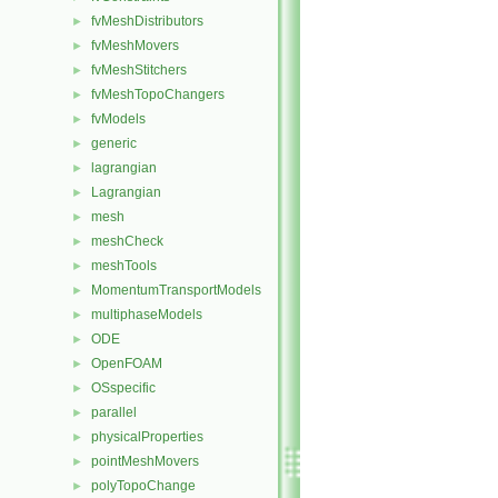
fvMeshDistributors
►
fvMeshMovers
►
fvMeshStitchers
►
fvMeshTopoChangers
►
fvModels
►
generic
►
lagrangian
►
Lagrangian
►
mesh
►
meshCheck
►
meshTools
►
MomentumTransportModels
►
multiphaseModels
►
ODE
►
OpenFOAM
►
OSspecific
►
parallel
►
physicalProperties
►
pointMeshMovers
►
polyTopoChange
►