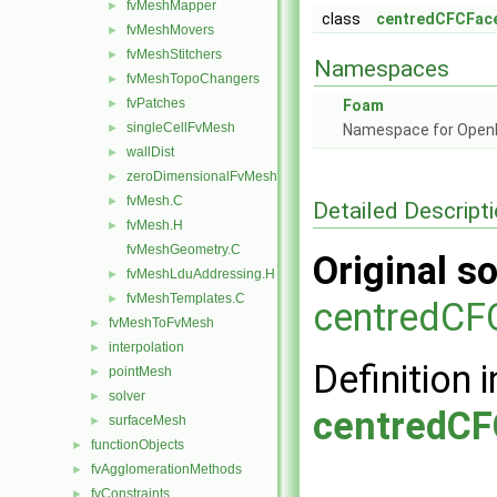
fvMeshMapper
►
class
centredCFCFace
fvMeshMovers
►
fvMeshStitchers
►
Namespaces
fvMeshTopoChangers
►
fvPatches
►
Foam
singleCellFvMesh
►
Namespace for Ope
wallDist
►
zeroDimensionalFvMesh
►
fvMesh.C
►
Detailed Descript
fvMesh.H
►
fvMeshGeometry.C
Original so
fvMeshLduAddressing.H
►
fvMeshTemplates.C
►
centredCFC
fvMeshToFvMesh
►
interpolation
►
Definition i
pointMesh
►
solver
►
centredCF
surfaceMesh
►
functionObjects
►
fvAgglomerationMethods
►
fvConstraints
►