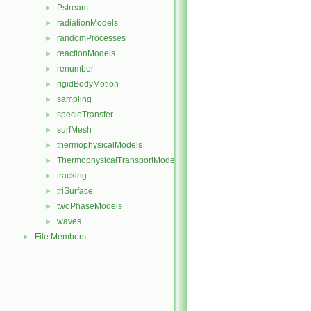
Pstream
►
radiationModels
►
randomProcesses
►
reactionModels
►
renumber
►
rigidBodyMotion
►
sampling
►
specieTransfer
►
surfMesh
►
thermophysicalModels
►
ThermophysicalTransportModels
►
tracking
►
triSurface
►
twoPhaseModels
►
waves
►
File Members
►