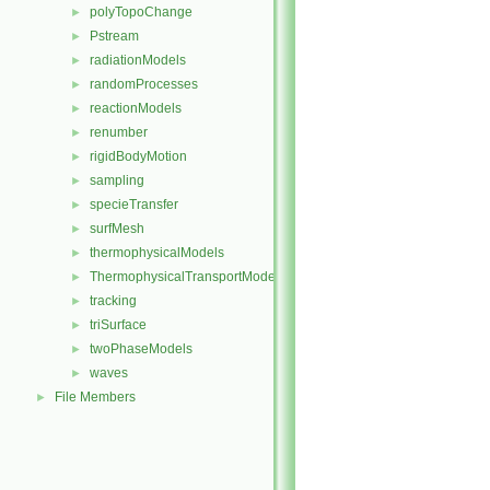
polyTopoChange
►
Pstream
►
radiationModels
►
randomProcesses
►
reactionModels
►
renumber
►
rigidBodyMotion
►
sampling
►
specieTransfer
►
surfMesh
►
thermophysicalModels
►
ThermophysicalTransportModels
►
tracking
►
triSurface
►
twoPhaseModels
►
waves
►
File Members
►