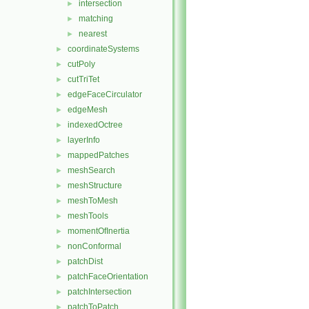
intersection
►
matching
►
nearest
►
coordinateSystems
►
cutPoly
►
cutTriTet
►
edgeFaceCirculator
►
edgeMesh
►
indexedOctree
►
layerInfo
►
mappedPatches
►
meshSearch
►
meshStructure
►
meshToMesh
►
meshTools
►
momentOfInertia
►
nonConformal
►
patchDist
►
patchFaceOrientation
►
patchIntersection
►
patchToPatch
►