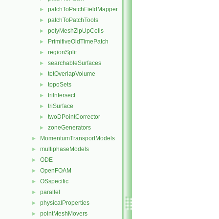
patchToPatchFieldMapper
►
patchToPatchTools
►
polyMeshZipUpCells
►
PrimitiveOldTimePatch
►
regionSplit
►
searchableSurfaces
►
tetOverlapVolume
►
topoSets
►
triIntersect
►
triSurface
►
twoDPointCorrector
►
zoneGenerators
►
MomentumTransportModels
►
multiphaseModels
►
ODE
►
OpenFOAM
►
OSspecific
►
parallel
►
physicalProperties
►
pointMeshMovers
►