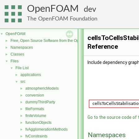
OpenFOAM
dev
The OpenFOAM Foundation
OpenFOAM
▼
cellsToCellsStabil
Free, Open Source Software from the OpenFOAM Foundation
►
Reference
Namespaces
►
Classes
►
Files
▼
Include dependency graph 
File List
▼
applications
►
src
▼
atmosphericModels
►
conversion
►
dummyThirdParty
►
fileFormats
►
finiteVolume
►
Go to the source code of th
functionObjects
►
fvAgglomerationMethods
►
Namespaces
fvConstraints
►