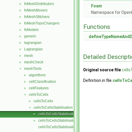
fvMeshDistributors
►
Foam
fvMeshMovers
►
Namespace for Ope
fvMeshStitchers
►
fvMeshTopoChangers
►
Functions
fvModels
►
generic
defineTypeNameAnd
►
lagrangian
►
Lagrangian
►
Detailed Descript
mesh
►
meshCheck
►
meshTools
▼
Original source file
cells
algorithms
►
Definition in file
cellsToCe
cellClassification
►
cellFeatures
►
cellsToCells
▼
cellsToCells
►
cellsToCellsStabilisation
▼
cellsToCellsStabilisation.C
►
cellsToCellsStabilisation.H
►
cellsToCellsStabilisationTemplates.C