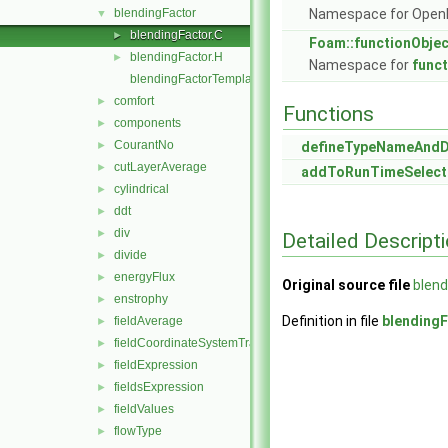
blendingFactor
Namespace for Ope
▼
blendingFactor.C
►
Foam::functionObje
blendingFactor.H
►
Namespace for
func
blendingFactorTemplates.C
comfort
►
Functions
components
►
CourantNo
►
defineTypeNameAnd
cutLayerAverage
►
addToRunTimeSelect
cylindrical
►
ddt
►
div
►
Detailed Descript
divide
►
energyFlux
►
Original source file
blend
enstrophy
►
Definition in file
blendingF
fieldAverage
►
fieldCoordinateSystemTransform
►
fieldExpression
►
fieldsExpression
►
fieldValues
►
flowType
►