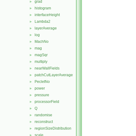
grad
►
histogram
►
interfaceHeight
►
Lambda2
►
layerAverage
►
log
►
MachNo
►
mag
►
magSqr
►
multiply
►
nearWallFields
►
patchCutLayerAverage
►
PecletNo
►
power
►
pressure
►
processorField
►
Q
►
randomise
►
reconstruct
►
regionSizeDistribution
►
scale
►