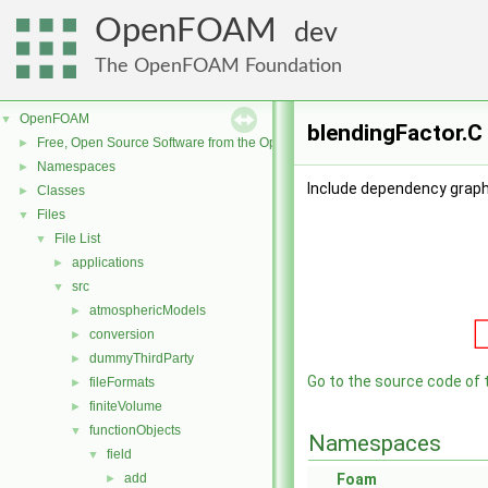
OpenFOAM
dev
The OpenFOAM Foundation
OpenFOAM
▼
blendingFactor.C 
Free, Open Source Software from the OpenFOAM Foundation
►
Namespaces
►
Include dependency graph 
Classes
►
Files
▼
File List
▼
applications
►
src
▼
atmosphericModels
►
conversion
►
dummyThirdParty
►
Go to the source code of th
fileFormats
►
finiteVolume
►
functionObjects
▼
Namespaces
field
▼
add
Foam
►