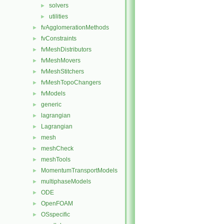
solvers
►
utilities
►
fvAgglomerationMethods
►
fvConstraints
►
fvMeshDistributors
►
fvMeshMovers
►
fvMeshStitchers
►
fvMeshTopoChangers
►
fvModels
►
generic
►
lagrangian
►
Lagrangian
►
mesh
►
meshCheck
►
meshTools
►
MomentumTransportModels
►
multiphaseModels
►
ODE
►
OpenFOAM
►
OSspecific
►