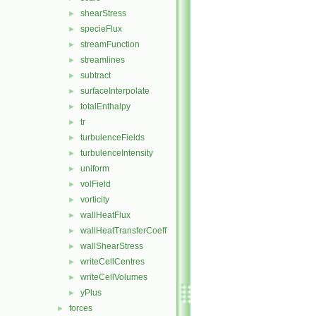
shearStress
►
specieFlux
►
streamFunction
►
streamlines
►
subtract
►
surfaceInterpolate
►
totalEnthalpy
►
tr
►
turbulenceFields
►
turbulenceIntensity
►
uniform
►
volField
►
vorticity
►
wallHeatFlux
►
wallHeatTransferCoeff
►
wallShearStress
►
writeCellCentres
►
writeCellVolumes
►
yPlus
►
forces
►