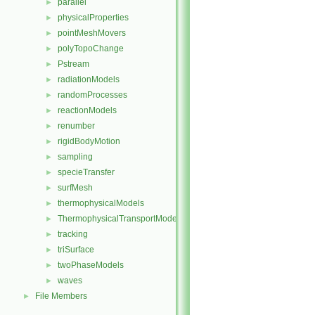
parallel
►
physicalProperties
►
pointMeshMovers
►
polyTopoChange
►
Pstream
►
radiationModels
►
randomProcesses
►
reactionModels
►
renumber
►
rigidBodyMotion
►
sampling
►
specieTransfer
►
surfMesh
►
thermophysicalModels
►
ThermophysicalTransportModels
►
tracking
►
triSurface
►
twoPhaseModels
►
waves
►
File Members
►