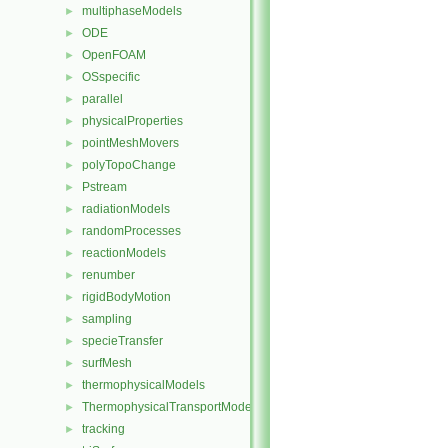
multiphaseModels
►
ODE
►
OpenFOAM
►
OSspecific
►
parallel
►
physicalProperties
►
pointMeshMovers
►
polyTopoChange
►
Pstream
►
radiationModels
►
randomProcesses
►
reactionModels
►
renumber
►
rigidBodyMotion
►
sampling
►
specieTransfer
►
surfMesh
►
thermophysicalModels
►
ThermophysicalTransportModels
►
tracking
►