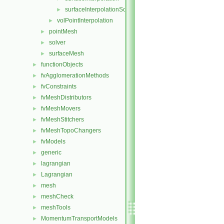
surfaceInterpolationScheme
►
volPointInterpolation
►
pointMesh
►
solver
►
surfaceMesh
►
functionObjects
►
fvAgglomerationMethods
►
fvConstraints
►
fvMeshDistributors
►
fvMeshMovers
►
fvMeshStitchers
►
fvMeshTopoChangers
►
fvModels
►
generic
►
lagrangian
►
Lagrangian
►
mesh
►
meshCheck
►
meshTools
►
MomentumTransportModels
►