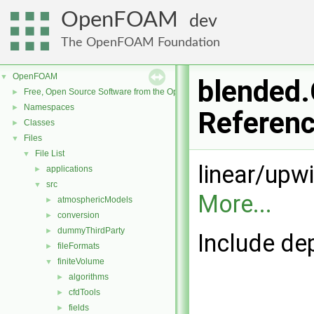
OpenFOAM
dev
The OpenFOAM Foundation
OpenFOAM
▼
blended.
Free, Open Source Software from the OpenFOAM Foundation
►
Namespaces
►
Referen
Classes
►
Files
▼
File List
▼
linear/upw
applications
►
src
▼
More...
atmosphericModels
►
conversion
►
dummyThirdParty
►
Include de
fileFormats
►
finiteVolume
▼
algorithms
►
cfdTools
►
fields
►