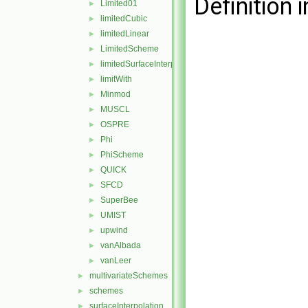
Definition i
Limited01
►
limitedCubic
►
limitedLinear
►
LimitedScheme
►
limitedSurfaceInterpolationScheme
►
limitWith
►
Minmod
►
MUSCL
►
OSPRE
►
Phi
►
PhiScheme
►
QUICK
►
SFCD
►
SuperBee
►
UMIST
►
upwind
►
vanAlbada
►
vanLeer
►
multivariateSchemes
►
schemes
►
surfaceInterpolation
►