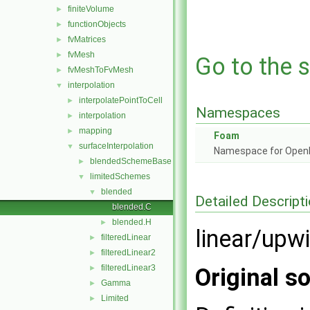
finiteVolume
►
functionObjects
►
fvMatrices
►
fvMesh
►
Go to the s
fvMeshToFvMesh
►
interpolation
▼
interpolatePointToCell
►
Namespaces
interpolation
►
mapping
►
Foam
surfaceInterpolation
▼
Namespace for Ope
blendedSchemeBase
►
limitedSchemes
▼
blended
▼
Detailed Descript
blended.C
blended.H
►
linear/upw
filteredLinear
►
filteredLinear2
►
filteredLinear3
►
Original so
Gamma
►
Limited
►