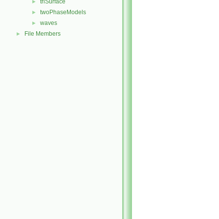
triSurface
►
twoPhaseModels
►
waves
►
File Members
►