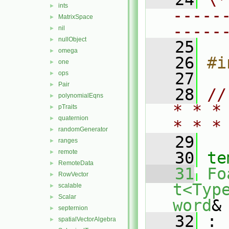
ints
►
-----
MatrixSpace
►
-----
nil
►
nullObject
►
   25
omega
►
   26
#i
one
►
ops
   27
►
Pair
►
   28
//
polynomialEqns
►
* * *
pTraits
►
quaternion
►
* * *
randomGenerator
►
   29
ranges
►
remote
►
   30
te
RemoteData
►
   31
Fo
RowVector
►
t<Typ
scalable
►
Scalar
►
word
&
septernion
►
   32
 :
spatialVectorAlgebra
►