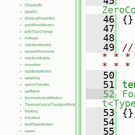
   45
OSspecific
►
ZeroC
parallel
►
   46
 {}
physicalProperties
►
pointMeshMovers
►
   47
polyTopoChange
►
   48
Pstream
►
   49
//
radiationModels
►
randomProcesses
►
* * *
reactionModels
►
* * *
renumber
►
rigidBodyMotion
►
   50
sampling
►
   51
te
specieTransfer
►
   52
Fo
surfMesh
►
thermophysicalModels
►
t<Typ
ThermophysicalTransportModels
►
   53
 {}
tracking
►
triSurface
►
   54
twoPhaseModels
►
   55
waves
►