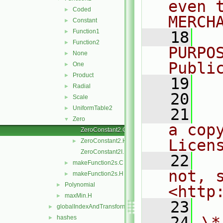
even 
Coded
►
MERCH
Constant
►
Function1
►
   18
  
Function2
►
PURPO
None
►
Publi
One
►
Product
►
   19
  
Radial
►
   20
Scale
►
UniformTable2
►
   21
  
Zero
▼
a cop
ZeroConstant2.C
Licen
ZeroConstant2.H
►
ZeroConstant2I.H
   22
  
makeFunction2s.C
►
not, s
makeFunction2s.H
►
Polynomial
►
<http
maxMin.H
►
   23
globalIndexAndTransform
►
   24
\*
hashes
►