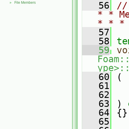
   56
//
File Members
►
* * M
* * *
   57
   58
te
   59
vo
Foam:
ype>:
   60
 (
   61
   62
   63
 )
 
   64
{}
   65