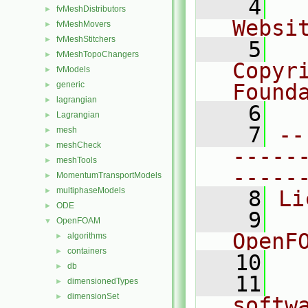
    4
  
fvMeshDistributors
►
Websi
fvMeshMovers
►
fvMeshStitchers
►
    5
  
fvMeshTopoChangers
►
Copyr
fvModels
►
generic
Found
►
lagrangian
►
    6
  
Lagrangian
►
    7
--
mesh
►
meshCheck
►
-----
meshTools
►
-----
MomentumTransportModels
►
multiphaseModels
►
    8
Li
ODE
►
    9
  
OpenFOAM
▼
OpenF
algorithms
►
containers
►
   10
db
►
   11
  
dimensionedTypes
►
dimensionSet
►
softw