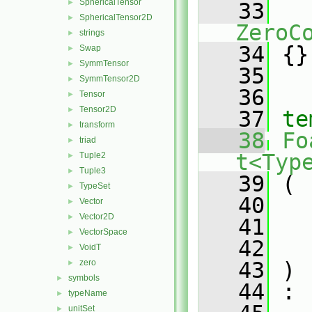
SphericalTensor
►
   33
SphericalTensor2D
►
ZeroC
strings
►
   34
 {}
Swap
►
SymmTensor
►
   35
SymmTensor2D
►
   36
Tensor
►
Tensor2D
►
   37
te
transform
►
   38
Fo
triad
►
t<Typ
Tuple2
►
Tuple3
►
   39
 (
TypeSet
►
   40
Vector
►
Vector2D
►
   41
VectorSpace
►
   42
VoidT
►
zero
   43
 )
►
symbols
►
   44
 :
typeName
►
unitSet
►