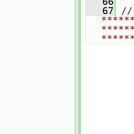
   66
   67
// 
*****
*****
*****