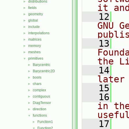
distributions
►
it an
fields
►
   12
  
geometry
►
global
►
GNU G
include
►
publi
interpolations
►
matrices
►
   13
  
memory
►
Found
meshes
►
the L
primitives
▼
Barycentric
►
   14
  
Barycentric2D
►
later
bools
►
chars
►
   15
complex
►
   16
  
contiguous
►
DiagTensor
in the
►
direction
►
usefu
functions
▼
   17
  
Function1
►
Function2
▼