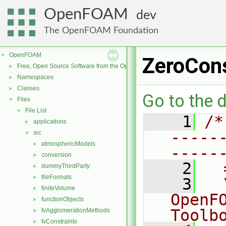
OpenFOAM
dev
The OpenFOAM Foundation
OpenFOAM
▼
ZeroCon
Free, Open Source Software from the OpenFOAM Foundation
►
Namespaces
►
Classes
►
Go to the d
Files
▼
File List
▼
    1
/*
applications
►
-----
src
▼
atmosphericModels
►
-----
conversion
►
    2
  
dummyThirdParty
►
fileFormats
►
    3
  
finiteVolume
►
OpenF
functionObjects
►
Toolb
fvAgglomerationMethods
►
fvConstraints
►