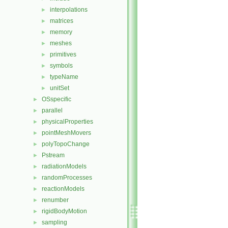
interpolations
►
matrices
►
memory
►
meshes
►
primitives
►
symbols
►
typeName
►
unitSet
►
OSspecific
►
parallel
►
physicalProperties
►
pointMeshMovers
►
polyTopoChange
►
Pstream
►
radiationModels
►
randomProcesses
►
reactionModels
►
renumber
►
rigidBodyMotion
►
sampling
►