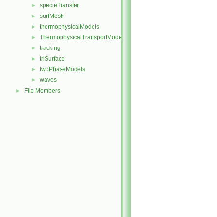
specieTransfer
►
surfMesh
►
thermophysicalModels
►
ThermophysicalTransportModels
►
tracking
►
triSurface
►
twoPhaseModels
►
waves
►
File Members
►