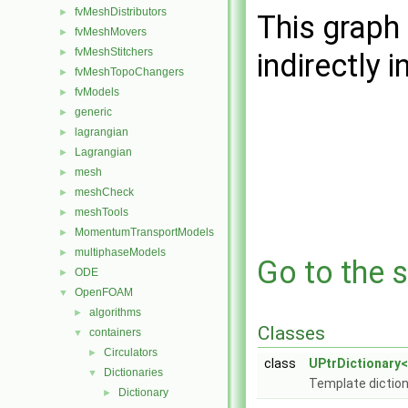
fvMeshDistributors
►
This graph 
fvMeshMovers
►
fvMeshStitchers
►
indirectly i
fvMeshTopoChangers
►
fvModels
►
generic
►
lagrangian
►
Lagrangian
►
mesh
►
meshCheck
►
meshTools
►
MomentumTransportModels
►
multiphaseModels
►
Go to the s
ODE
►
OpenFOAM
▼
algorithms
►
Classes
containers
▼
Circulators
►
class
UPtrDictionary<
Dictionaries
▼
Template diction
Dictionary
►