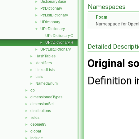
DictionaryBase
►
Namespaces
PtrDictionary
►
PtrListDictionary
►
Foam
UDictionary
►
Namespace for Ope
UPtrDictionary
▼
UPtrDictionary.C
UPtrDictionary.H
►
Detailed Descript
UPtrListDictionary
►
HashTables
►
Original so
Identifiers
►
LinkedLists
►
Lists
Definition i
►
NamedEnum
►
db
►
dimensionedTypes
►
dimensionSet
►
distributions
►
fields
►
geometry
►
global
►
include
►