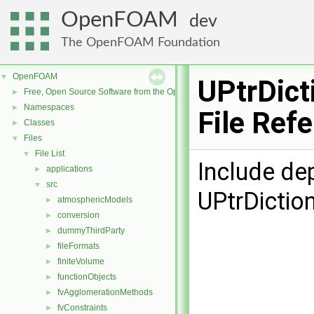
OpenFOAM
dev
The OpenFOAM Foundation
OpenFOAM
▼
UPtrDict
Free, Open Source Software from the OpenFOAM Foundation
►
Namespaces
►
File Ref
Classes
►
Files
▼
File List
▼
Include de
applications
►
src
▼
UPtrDiction
atmosphericModels
►
conversion
►
dummyThirdParty
►
fileFormats
►
finiteVolume
►
functionObjects
►
fvAgglomerationMethods
►
fvConstraints
►