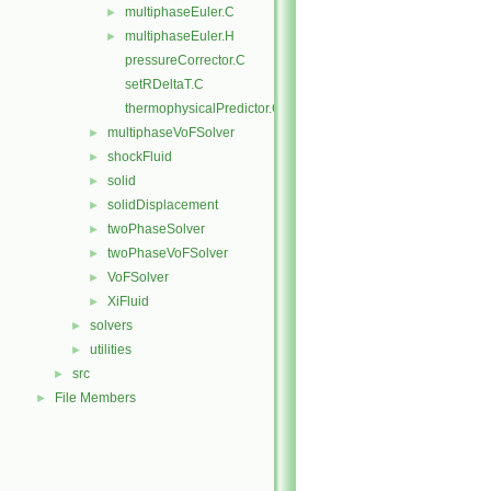
multiphaseEuler.C
►
multiphaseEuler.H
►
pressureCorrector.C
setRDeltaT.C
thermophysicalPredictor.C
multiphaseVoFSolver
►
shockFluid
►
solid
►
solidDisplacement
►
twoPhaseSolver
►
twoPhaseVoFSolver
►
VoFSolver
►
XiFluid
►
solvers
►
utilities
►
src
►
File Members
►