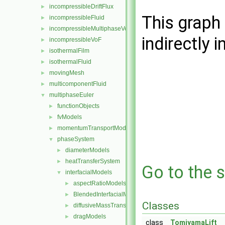
incompressibleDriftFlux
►
This graph 
incompressibleFluid
►
incompressibleMultiphaseVoF
►
indirectly i
incompressibleVoF
►
isothermalFilm
►
isothermalFluid
►
movingMesh
►
multicomponentFluid
►
multiphaseEuler
▼
functionObjects
►
fvModels
►
momentumTransportModels
►
phaseSystem
▼
diameterModels
►
heatTransferSystem
►
Go to the s
interfacialModels
▼
aspectRatioModels
►
BlendedInterfacialModel
►
Classes
diffusiveMassTransferModels
►
dragModels
►
class
TomiyamaLift