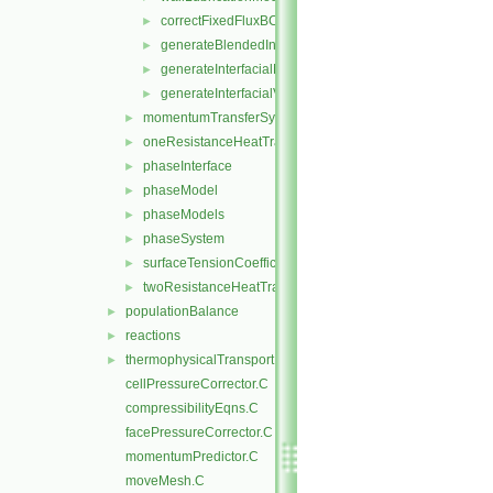
correctFixedFluxBCs.H
►
generateBlendedInterfacialModels.H
►
generateInterfacialModels.H
►
generateInterfacialValues.H
►
momentumTransferSystem
►
oneResistanceHeatTransfer
►
phaseInterface
►
phaseModel
►
phaseModels
►
phaseSystem
►
surfaceTensionCoefficientModels
►
twoResistanceHeatTransfer
►
populationBalance
►
reactions
►
thermophysicalTransportModels
►
cellPressureCorrector.C
compressibilityEqns.C
facePressureCorrector.C
momentumPredictor.C
moveMesh.C