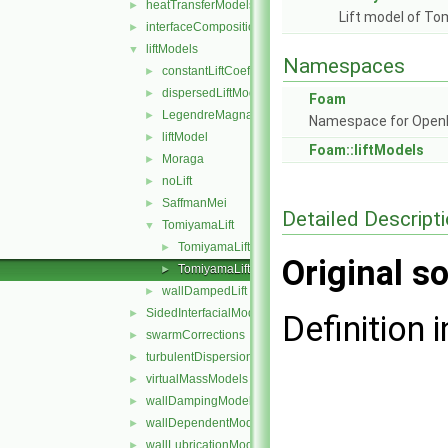
heatTransferModels
►
Lift model of To
interfaceCompositionModels
►
liftModels
▼
Namespaces
constantLiftCoefficient
►
dispersedLiftModel
►
Foam
LegendreMagnaudet
►
Namespace for Ope
liftModel
►
Foam::liftModels
Moraga
►
noLift
►
SaffmanMei
►
Detailed Descript
TomiyamaLift
▼
TomiyamaLift.C
►
Original so
TomiyamaLift.H
►
wallDampedLift
►
SidedInterfacialModel
►
Definition i
swarmCorrections
►
turbulentDispersionModels
►
virtualMassModels
►
wallDampingModels
►
wallDependentModel
►
wallLubricationModels
►