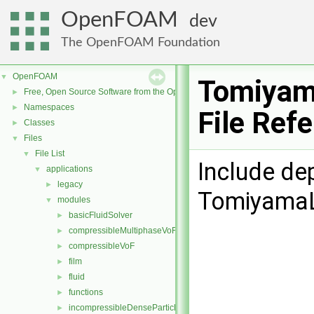
OpenFOAM
dev
The OpenFOAM Foundation
OpenFOAM
▼
Tomiyam
Free, Open Source Software from the OpenFOAM Foundation
►
Namespaces
►
File Ref
Classes
►
Files
▼
File List
▼
Include de
applications
▼
legacy
►
TomiyamaL
modules
▼
basicFluidSolver
►
compressibleMultiphaseVoF
►
compressibleVoF
►
film
►
fluid
►
functions
►
incompressibleDenseParticleFluid
►