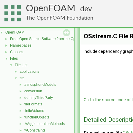
OpenFOAM
dev
The OpenFOAM Foundation
OpenFOAM
▼
OSstream.C File 
Free, Open Source Software from the OpenFOAM Foundation
►
Namespaces
►
Include dependency graph
Classes
►
Files
▼
File List
▼
applications
►
src
▼
atmosphericModels
►
conversion
►
dummyThirdParty
►
Go to the source code of th
fileFormats
►
finiteVolume
►
functionObjects
►
Detailed Descript
fvAgglomerationMethods
►
fvConstraints
►
Original source file
OSst