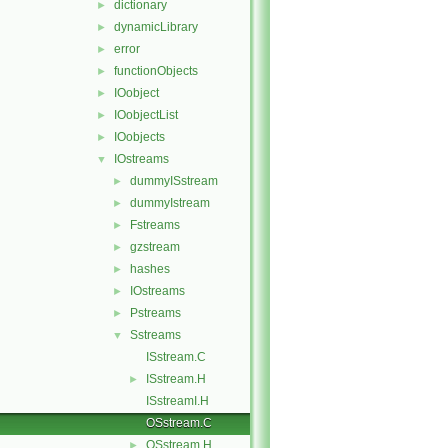
dictionary
►
dynamicLibrary
►
error
►
functionObjects
►
IOobject
►
IOobjectList
►
IOobjects
►
IOstreams
▼
dummyISstream
►
dummyIstream
►
Fstreams
►
gzstream
►
hashes
►
IOstreams
►
Pstreams
►
Sstreams
▼
ISstream.C
ISstream.H
►
ISstreamI.H
OSstream.C
OSstream.H
►