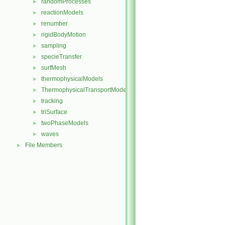
randomProcesses
►
reactionModels
►
renumber
►
rigidBodyMotion
►
sampling
►
specieTransfer
►
surfMesh
►
thermophysicalModels
►
ThermophysicalTransportModels
►
tracking
►
triSurface
►
twoPhaseModels
►
waves
►
File Members
►