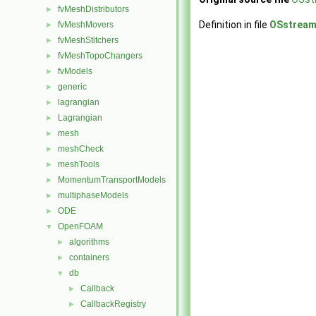
fvMeshDistributors
►
Definition in file
OSstream
fvMeshMovers
►
fvMeshStitchers
►
fvMeshTopoChangers
►
fvModels
►
generic
►
lagrangian
►
Lagrangian
►
mesh
►
meshCheck
►
meshTools
►
MomentumTransportModels
►
multiphaseModels
►
ODE
►
OpenFOAM
▼
algorithms
►
containers
►
db
▼
Callback
►
CallbackRegistry
►