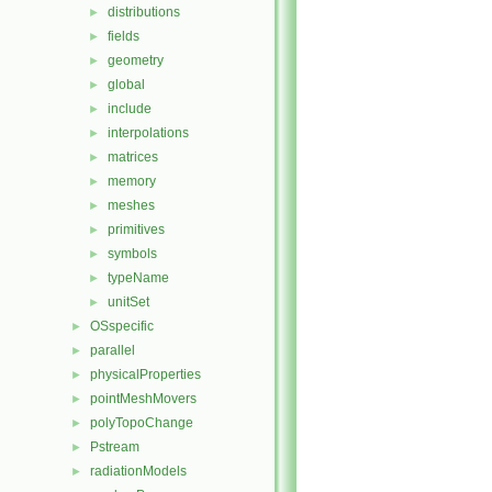
distributions
►
fields
►
geometry
►
global
►
include
►
interpolations
►
matrices
►
memory
►
meshes
►
primitives
►
symbols
►
typeName
►
unitSet
►
OSspecific
►
parallel
►
physicalProperties
►
pointMeshMovers
►
polyTopoChange
►
Pstream
►
radiationModels
►