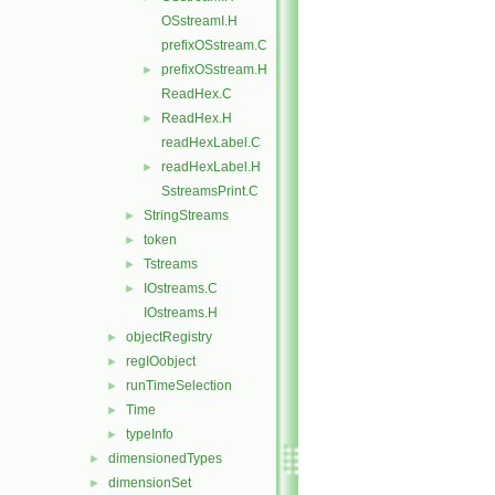
OSstreamI.H
prefixOSstream.C
prefixOSstream.H
►
ReadHex.C
ReadHex.H
►
readHexLabel.C
readHexLabel.H
►
SstreamsPrint.C
StringStreams
►
token
►
Tstreams
►
IOstreams.C
►
IOstreams.H
objectRegistry
►
regIOobject
►
runTimeSelection
►
Time
►
typeInfo
►
dimensionedTypes
►
dimensionSet
►